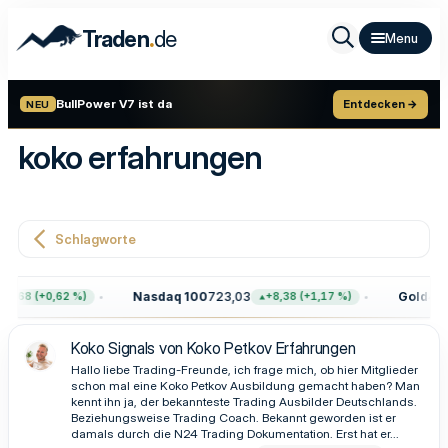
.
Traden
de
BullPower V7 ist da
Entdecken →
NEU
koko erfahrungen
Schlagworte
Nasdaq 100
723,03
Gold
4.39
7,68 (+0,62 %)
+8,38 (+1,17 %)
Koko Signals von Koko Petkov Erfahrungen
Hallo liebe Trading-Freunde, ich frage mich, ob hier Mitglieder
schon mal eine Koko Petkov Ausbildung gemacht haben? Man
kennt ihn ja, der bekannteste Trading Ausbilder Deutschlands.
Beziehungsweise Trading Coach. Bekannt geworden ist er
damals durch die N24 Trading Dokumentation. Erst hat er...