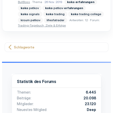
BullBoss
Thema
26 Nov. 2019
koko
erfahrungen
koko
petkov
koko
petkov
erfahrungen
koko
signals
koko
trading
koko
trading college
kroum petkov
lifeofatrader
Antworten: 12
Forum:
Trading-Tagebuch, Ziele & Erfolge
Schlagworte
Statistik des Forums
Themen
6.445
Beiträge
20.098
Mitglieder
23.120
Neuestes Mitglied
Deep