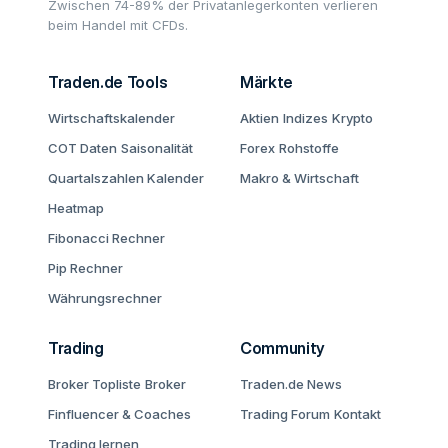
Zwischen 74-89% der Privatanlegerkonten verlieren
beim Handel mit CFDs.
Traden.de Tools
Märkte
Wirtschaftskalender
Aktien
Indizes
Krypto
COT Daten
Saisonalität
Forex
Rohstoffe
Quartalszahlen Kalender
Makro & Wirtschaft
Heatmap
Fibonacci Rechner
Pip Rechner
Währungsrechner
Trading
Community
Broker Topliste
Broker
Traden.de News
Finfluencer & Coaches
Trading Forum
Kontakt
Trading lernen