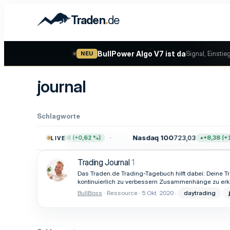
.
Traden
de
BullPower Algo V7 ist da
Signal, Einstie
NEU
journal
Schlagworte
00
7.757,64
Nasdaq 100
723,03
+47,68 (+0,62 %)
+8,38 (+1,
LIVE
Trading Journal
1
Das Traden.de Trading-Tagebuch hilft dabei: Deine T
kontinuierlich zu verbessern Zusammenhänge zu erke
BullBoss
Ressource
5 Okt. 2020
daytrading