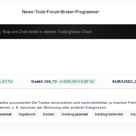
News
Tools
Forum
Broker
Programme
g, Stop und Ziele direkt in deinem TradingView-Chart.
Gold
4.399,70
EUR/USD
1,15
17 %)
+100,10 (+2,33 %)
rades auszuwerten Die Trades einzuordnen und nachvollziehbar zu machen Fehler
nnen, z. B. zwischen der Stimmung oder anderen Ereignissen...
journal
tagebuch
traden
trading
journal
trading kalendar
tr