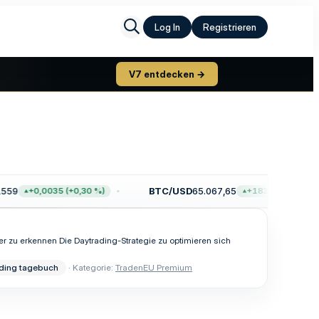
Log In
Registrieren
V7 entdecken →
59
BTC/USD
65.067,65
+0,0035 (+0,30 %)
+183,49 (+0,28 %)
 zu erkennen Die Daytrading-Strategie zu optimieren sich
ading tagebuch
Kategorie:
TradenEU Premium