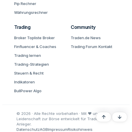
Pip Rechner
Währungsrechner
Trading
Community
Broker Topliste
Broker
Traden.de News
Finfluencer & Coaches
Trading Forum
Kontakt
Trading lernen
Trading-Strategien
Steuern & Recht
Indikatoren
BullPower Algo
© 2026 · Alle Rechte vorbehalten · Mit ♥ und
Oben
Unten
Leidenschaft zur Börse entwickelt für Trader und
Anleger.
Datenschutz
AGB
Impressum
Risikohinweis