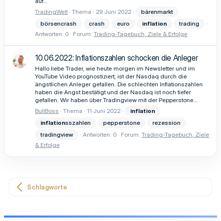
auf...
TradingWelt
Thema
29 Juni 2022
bärenmarkt
börsencrash
crash
euro
inflation
trading
Antworten: 0
Forum:
Trading-Tagebuch, Ziele & Erfolge
10.06.2022: Inflationszahlen schocken die Anleger
Hallo liebe Trader, wie heute morgen im Newsletter und im
YouTube Video prognostiziert, ist der Nasdaq durch die
ängstlichen Anleger gefallen. Die schlechten Inflationszahlen
haben die Angst bestätigt und der Nasdaq ist noch tiefer
gefallen. Wir haben über Tradingview mit der Pepperstone...
BullBoss
Thema
11 Juni 2022
inflation
inflation
sszahlen
pepperstone
rezession
tradingview
Antworten: 0
Forum:
Trading-Tagebuch, Ziele
& Erfolge
Schlagworte