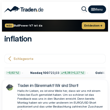
.
Traden
de
BullPower V7 ist da
Entdecken →
NEU
inflation
Schlagworte
Nasdaq 100
723,03
Gold
4.399
,68 (+0,62 %)
+8,38 (+1,17 %)
Traden im Bärenmarkt! Wir sind Short!
Hallo ihr Lieben, es ist eine Weile her, dass wir uns mit einem
Video bei Euch gemeldet haben. Um so schöner ist das
Feedback was uns in den Stunden erreicht. Denn bereits
Montag haben wir uns unter anderem im EURO/USD Short
positioniert und das unter Beobachtung zahlreicher Zuschauer