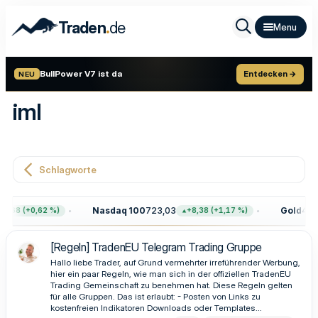
.
Traden
de
BullPower V7 ist da
Entdecken →
NEU
iml
Schlagworte
Nasdaq 100
723,03
Gold
4.40
7,68 (+0,62 %)
+8,38 (+1,17 %)
[Regeln] TradenEU Telegram Trading Gruppe
Hallo liebe Trader, auf Grund vermehrter irreführender Werbung,
hier ein paar Regeln, wie man sich in der offiziellen TradenEU
Trading Gemeinschaft zu benehmen hat. Diese Regeln gelten
für alle Gruppen. Das ist erlaubt: - Posten von Links zu
kostenfreien Indikatoren Downloads oder Templates...