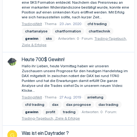
eine SKS Formation entdeckt. Nachdem das Preisniveau an
einer markanten Widerstandszone bestätigt wurde, konnte eine
Position auf einen sinkenden Kurs eröffnet werden. Mit Erfolg
wie sich herausstellen sollte, nach kurzer Zeit...
TradingWelt
Thema
23 Jan. 2020
cfd trading
chartanalyse
chartformation
charttechnik
gewinn
sks
Antworten: 0
Forum:
Trading-Tagebuch,
Ziele & Erfolge
Heute 700$ Gewinn!
Hallo ihr Lieben, heute Vormittag haben wir unseren
Zuschauern unsere Prognose für den heutigen Handelstag im
DAX mitgeteilt. In zwischen notiert der DAX bei rund 11740
Punkten und hat die Erwartungen damit erfüllt! Die ganze
Analyse und die Trades siehst Du in unserem neuen Video:
Klicke...
TradingWelt
Thema
27 Aug. 2019
anleitung
cfd trading
dax
dax prognose
dax trading
gewinn
profit
trading
Antworten: 0
Forum:
Trading-Tagebuch, Ziele & Erfolge
Was ist ein Daytrader ?
G