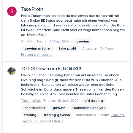
Take Profit
Hallo Zusammen Ich teste da mal etwas das traden mit mit
dem Broker BDSwiss aus. Jetzt habe ich einen Verkauf von
Bitcoins getätigt und ein Take Profit gesetzt siehe Bild. Der Kurs
ist zwar unter dem Take Profit aber es zeigt immer noch negativ
an. (Siehe Bild)
AntiRSI
Thema
17 Aug. 2020
gewinn
gewinn
mächen
take profit
Antworten: 5
Forum:
Fragen & Antworten
7000$ Gewinn im EURO/USD!
Hallo ihr Lieben, Dienstag haben wir auf unserem Facebook
Live Blog angekündigt, dass wir den EURO/USD shorten. Aus
technischer Sicht sahen wir zuletzt wieder eine deutliche
Schwäche im Euro, dass unsere These von sinkenden Kursen
bestätigen sollte. Am Ende konnten wir unter Beobachtung...
TradingWelt
Thema
19 Juni 2020
cfd trading
charttechnik
gewinn
technische analyse
trading
trading
gewinn
Antworten: 0
Forum:
Trading-
Tagebuch, Ziele & Erfolge