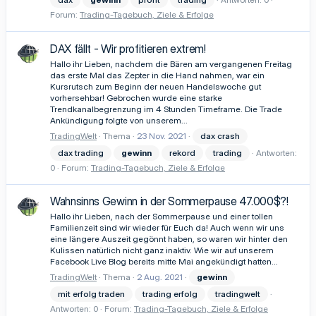
Forum:
Trading-Tagebuch, Ziele & Erfolge
DAX fällt - Wir profitieren extrem!
Hallo ihr Lieben, nachdem die Bären am vergangenen Freitag
das erste Mal das Zepter in die Hand nahmen, war ein
Kursrutsch zum Beginn der neuen Handelswoche gut
vorhersehbar! Gebrochen wurde eine starke
Trendkanalbegrenzung im 4 Stunden Timeframe. Die Trade
Ankündigung folgte von unserem...
TradingWelt
Thema
23 Nov. 2021
dax crash
dax trading
gewinn
rekord
trading
Antworten:
0
Forum:
Trading-Tagebuch, Ziele & Erfolge
Wahnsinns Gewinn in der Sommerpause 47.000$?!
Hallo ihr Lieben, nach der Sommerpause und einer tollen
Familienzeit sind wir wieder für Euch da! Auch wenn wir uns
eine längere Auszeit gegönnt haben, so waren wir hinter den
Kulissen natürlich nicht ganz inaktiv. Wie wir auf unserem
Facebook Live Blog bereits mitte Mai angekündigt hatten...
TradingWelt
Thema
2 Aug. 2021
gewinn
mit erfolg traden
trading erfolg
tradingwelt
Antworten: 0
Forum:
Trading-Tagebuch, Ziele & Erfolge