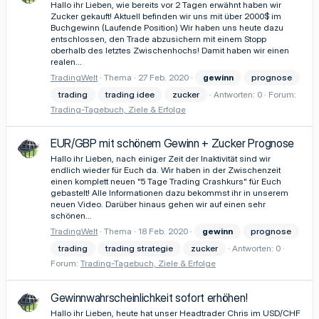
Hallo ihr Lieben, wie bereits vor 2 Tagen erwähnt haben wir
Zucker gekauft! Aktuell befinden wir uns mit über 2000$ im
Buchgewinn (Laufende Position) Wir haben uns heute dazu
entschlossen, den Trade abzusichern mit einem Stopp
oberhalb des letztes Zwischenhochs! Damit haben wir einen
realen...
TradingWelt
Thema
27 Feb. 2020
gewinn
prognose
trading
trading idee
zucker
Antworten: 0
Forum:
Trading-Tagebuch, Ziele & Erfolge
EUR/GBP mit schönem Gewinn + Zucker Prognose
Hallo ihr Lieben, nach einiger Zeit der Inaktivität sind wir
endlich wieder für Euch da. Wir haben in der Zwischenzeit
einen komplett neuen "5 Tage Trading Crashkurs" für Euch
gebastelt! Alle Informationen dazu bekommst ihr in unserem
neuen Video. Darüber hinaus gehen wir auf einen sehr
schönen...
TradingWelt
Thema
18 Feb. 2020
gewinn
prognose
trading
trading strategie
zucker
Antworten: 0
Forum:
Trading-Tagebuch, Ziele & Erfolge
Gewinnwahrscheinlichkeit sofort erhöhen!
Hallo ihr Lieben, heute hat unser Headtrader Chris im USD/CHF