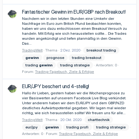
Fantastischer Gewinn im EUR/GBP nach Breakout!
Nachdem wir in den letzten Stunden eine Umkehr der
Nachfrage im Euro zum British Pfund beobachten konnten,
haben wir uns dazu entschlossen einen Breakout Versuch zu
handeln. Mit Erfolg wie sich herausstellen sollte... Die Trades
wurden angekündigt und liefen planmäßig in den Gewinn.
Das...
TradingWelt
Thema
2 Dez. 2020
breakout trading
gewinn
prognose
trading breakout
trading
gewinn
trading strategie
Antworten: 0
Forum:
Trading-Tagebuch, Ziele & Erfolge
EUR/JPY beschert und 4-stellig!
Hallo ihr Lieben, gestern haben wir die Wochenprognose zu
vier Basiswerten auf unserem Facebook Live Blog verkündet.
Unter anderem haben wir dem EUR/JPY und dem GBP/NZD
deutliches Aufwärtspotential gegeben. Wir lagen mal wieder
richtig, wie sich herausstellen sollte! Wir freuen uns für alle...
TradingWelt
Thema
20 Okt. 2020
charttechnik
eur/jpy
gewinn
trading profi
trading strategie
Antworten: 0
Forum:
Trading-Tagebuch, Ziele & Erfolge