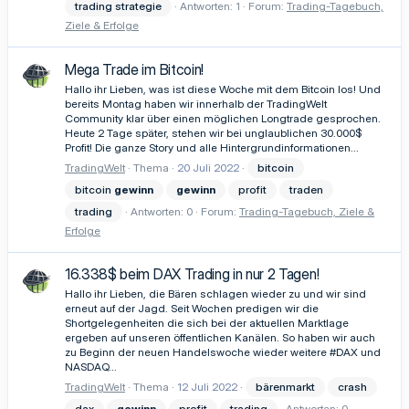
trading strategie
Antworten: 1
Forum:
Trading-Tagebuch,
Ziele & Erfolge
Mega Trade im Bitcoin!
Hallo ihr Lieben, was ist diese Woche mit dem Bitcoin los! Und
bereits Montag haben wir innerhalb der TradingWelt
Community klar über einen möglichen Longtrade gesprochen.
Heute 2 Tage später, stehen wir bei unglaublichen 30.000$
Profit! Die ganze Story und alle Hintergrundinformationen...
TradingWelt
Thema
20 Juli 2022
bitcoin
bitcoin
gewinn
gewinn
profit
traden
trading
Antworten: 0
Forum:
Trading-Tagebuch, Ziele &
Erfolge
16.338$ beim DAX Trading in nur 2 Tagen!
Hallo ihr Lieben, die Bären schlagen wieder zu und wir sind
erneut auf der Jagd. Seit Wochen predigen wir die
Shortgelegenheiten die sich bei der aktuellen Marktlage
ergeben auf unseren öffentlichen Kanälen. So haben wir auch
zu Beginn der neuen Handelswoche wieder weitere #DAX und
NASDAQ...
TradingWelt
Thema
12 Juli 2022
bärenmarkt
crash
dax
gewinn
profit
trading
Antworten: 0