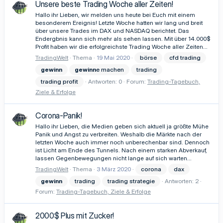
Unsere beste Trading Woche aller Zeiten!
Hallo ihr Lieben, wir melden uns heute bei Euch mit einem
besonderem Ereignis! Letzte Woche hatten wir lang und breit
über unsere Trades im DAX und NASDAQ berichtet. Das
Endergbnis kann sich mehr als sehen lassen. Mit über 14.000$
Profit haben wir die erfolgreichste Trading Woche aller Zeiten...
TradingWelt
Thema
19 Mai 2020
börse
cfd trading
gewinn
gewinn
e machen
trading
trading profit
Antworten: 0
Forum:
Trading-Tagebuch,
Ziele & Erfolge
Corona-Panik!
Hallo ihr Lieben, die Medien geben sich aktuell ja größte Mühe
Panik und Angst zu verbreiten. Weshalb die Märkte nach der
letzten Woche auch immer noch unberechenbar sind. Dennoch
ist Licht am Ende des Tunnels. Nach einem starken Abverkauf,
lassen Gegenbewegungen nicht lange auf sich warten...
TradingWelt
Thema
3 März 2020
corona
dax
gewinn
trading
trading strategie
Antworten: 2
Forum:
Trading-Tagebuch, Ziele & Erfolge
2000$ Plus mit Zucker!