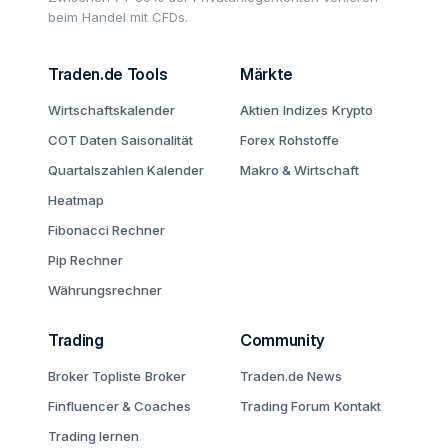
beim Handel mit CFDs.
Traden.de Tools
Märkte
Wirtschaftskalender
Aktien
Indizes
Krypto
COT Daten
Saisonalität
Forex
Rohstoffe
Quartalszahlen Kalender
Makro & Wirtschaft
Heatmap
Fibonacci Rechner
Pip Rechner
Währungsrechner
Trading
Community
Broker Topliste
Broker
Traden.de News
Finfluencer & Coaches
Trading Forum
Kontakt
Trading lernen