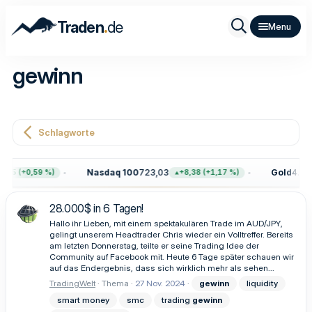
.
Traden
de
gewinn
Schlagworte
Nasdaq 100
723,03
Gold
4.399,
5 (+0,59 %)
+8,38 (+1,17 %)
28.000$ in 6 Tagen!
Hallo ihr Lieben, mit einem spektakulären Trade im AUD/JPY,
gelingt unserem Headtrader Chris wieder ein Volltreffer. Bereits
am letzten Donnerstag, teilte er seine Trading Idee der
Community auf Facebook mit. Heute 6 Tage später schauen wir
auf das Endergebnis, dass sich wirklich mehr als sehen...
TradingWelt
Thema
27 Nov. 2024
gewinn
liquidity
smart money
smc
trading
gewinn