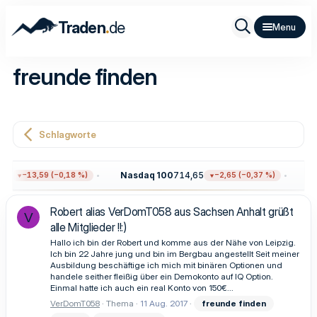
.
Traden
de
freunde finden
Schlagworte
96
Nasdaq 100
714,65
Go
−13,59 (−0,18 %)
−2,65 (−0,37 %)
Robert alias VerDomT058 aus Sachsen Anhalt grüßt
V
alle Mitglieder !!:)
Hallo ich bin der Robert und komme aus der Nähe von Leipzig.
Ich bin 22 Jahre jung und bin im Bergbau angestellt Seit meiner
Ausbildung beschäftige ich mich mit binären Optionen und
handele seither fleißig über ein Demokonto auf IQ Option.
Einmal hatte ich auch ein real Konto von 150€...
VerDomT058
Thema
11 Aug. 2017
freunde
finden