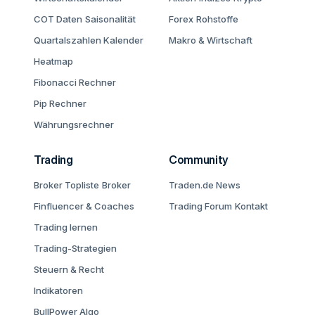
COT Daten
Saisonalität
Forex
Rohstoffe
Quartalszahlen Kalender
Makro & Wirtschaft
Heatmap
Fibonacci Rechner
Pip Rechner
Währungsrechner
Trading
Community
Broker Topliste
Broker
Traden.de News
Finfluencer & Coaches
Trading Forum
Kontakt
Trading lernen
Trading-Strategien
Steuern & Recht
Indikatoren
BullPower Algo