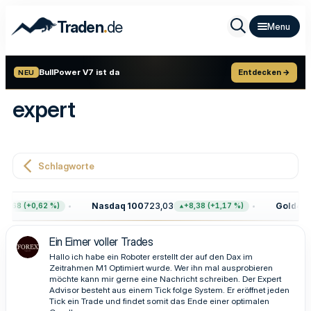
.
Traden
de
BullPower V7 ist da
Entdecken →
NEU
expert
Schlagworte
Nasdaq 100
723,03
Gold
4.39
7,68 (+0,62 %)
+8,38 (+1,17 %)
Ein Eimer voller Trades
Hallo ich habe ein Roboter erstellt der auf den Dax im
Zeitrahmen M1 Optimiert wurde. Wer ihn mal ausprobieren
möchte kann mir gerne eine Nachricht schreiben. Der Expert
Advisor besteht aus einem Tick folge System. Er eröffnet jeden
Tick ein Trade und findet somit das Ende einer optimalen