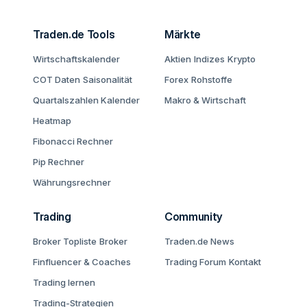
Traden.de Tools
Märkte
Wirtschaftskalender
Aktien
Indizes
Krypto
COT Daten
Saisonalität
Forex
Rohstoffe
Quartalszahlen Kalender
Makro & Wirtschaft
Heatmap
Fibonacci Rechner
Pip Rechner
Währungsrechner
Trading
Community
Broker Topliste
Broker
Traden.de News
Finfluencer & Coaches
Trading Forum
Kontakt
Trading lernen
Trading-Strategien