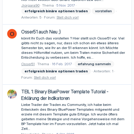
Jiorgara90
Thema
5 Nov. 2017
erfolgreich
binäre
optionen
traden
vorstellen
Antworten: 5
Forum:
Stell dich vor!
Osser51 auch Neu ;)
O
könnt Ihr Euch das vorstellen ? Hier stellt sich Osser51 vor. Viel
gibts nicht zu sagen, nur, dass ich schon ein etwas älteres
Semester bin, wie Ihr an der 51 erkennen könnt. Ich Möchte
dieses Hilfsmittel nutzen, um beim Traten meine Sicherheit der
Entscheidung zu verbessern. Ich hoffe, es...
Osser51
Thema
16 Feb. 2017
erfahrung sammeln
erfolgreich
binäre
optionen
traden
Antworten: 1
Forum:
Stell dich vor!
TEIL 1: Binary BluePower Template Tutorial -
Erklärung der Indikatoren
Liebe Trader der Traden.eu Community, ich habe beim
Entwickeln des Binary BluePower Templates mitgewirkt und
erziele mit diesem Template gute Erfolge. Ich wurde öfters
gebeten meine Strategie und meine Vorgehensweise mit dem
BP Template hier im Forum vorzustellen. Jetzt habe ich mal
Zeit...