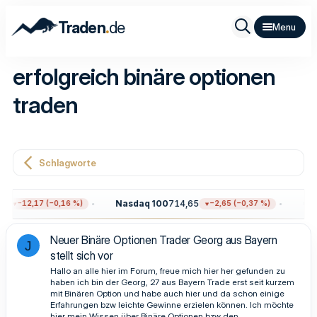
.
Traden
de
erfolgreich binäre optionen
traden
Schlagworte
8
Nasdaq 100
714,65
Gol
−12,17 (−0,16 %)
−2,65 (−0,37 %)
Neuer Binäre Optionen Trader Georg aus Bayern
J
stellt sich vor
Hallo an alle hier im Forum, freue mich hier her gefunden zu
haben ich bin der Georg, 27 aus Bayern Trade erst seit kurzem
mit Binären Option und habe auch hier und da schon einige
Erfahrungen bzw leichte Gewinne erzielen können. Ich möchte
hier mein Wissen über Binäre Optionen bzw den...