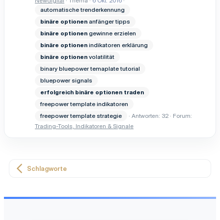
Newdigital
Thema
6 Okt. 2016
automatische trenderkennung
binäre
optionen
anfänger tipps
binäre
optionen
gewinne erzielen
binäre
optionen
indikatoren erklärung
binäre
optionen
volatilität
binary bluepower temaplate tutorial
bluepower signals
erfolgreich
binäre
optionen
traden
freepower template indikatoren
freepower template strategie
Antworten: 32
Forum:
Trading-Tools, Indikatoren & Signale
Schlagworte