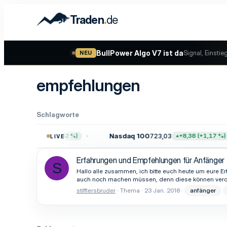
.
Traden
de
BullPower Algo V7 ist da
Signal, Einstie
NEU
empfehlungen
Schlagworte
57,64
Nasdaq 100
723,03
+47,68 (+0,62 %)
+8,38 (+1,17 %)
LIVE
Erfahrungen und Empfehlungen für Anfänger
S
Hallo alle zusammen, ich bitte euch heute um eure Er
auch noch machen müssen, denn diese können verdamm
stifflersbruder
Thema
23 Jan. 2018
anfänger