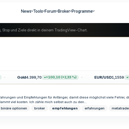
News
Tools
Forum
Broker
Programme
g, Stop und Ziele direkt in deinem TradingView-Chart.
Gold
4.399,70
EUR/USD
1,1559
+100,10 (+2,33 %)
+0
fahrungen und Empfehlungen für Anfänger, damit diese möglichst viele Fehler, d
t viel kosten. Ich zähle mich selbst auch zu den...
binäre optionen
broker
empfehlungen
erfahrungen
metatrade