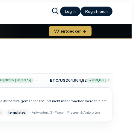
Log In
Registrieren
V7 entdecken →
BTC/USD
64.964,82
,0035 (+0,30 %)
+80,66 (+0,12 %)
ie ihr bereits gemacht habt und nicht mehr machen werdet, nicht
r
templates
Antworten: 3
Forum:
Fragen & Antworten