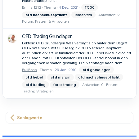
Nachschusspflicht...
Emilia 1212
Thema
4 Dez. 2021
1:500
cfd
nachschusspflicht
icmarkets
Antworten: 2
Forum:
Fragen & Antworten
CFD Trading Grundlagen
Lektion: CFD Grundlagen Was verbirgt sich hinter dem Begriff
CFD? Was bedeutet CFD Margin? CFD Nachschusspflicht
ausführlich erklärt So funktioniert der CFD Hebel Wie funktioniert
der Handel mit CFD Kontrakten Der CFD Handel boomt in den
vergangenen Monaten gewaltig. Die Nachfrage nach dem...
BullBoss
Thema
29 Jan. 2019
cfd
grundlagen
cfd
hebel
cfd
margin
cfd
nachschusspflicht
cfd
trading
forex trading
Antworten: 0
Forum:
Trading Strategien
Schlagworte