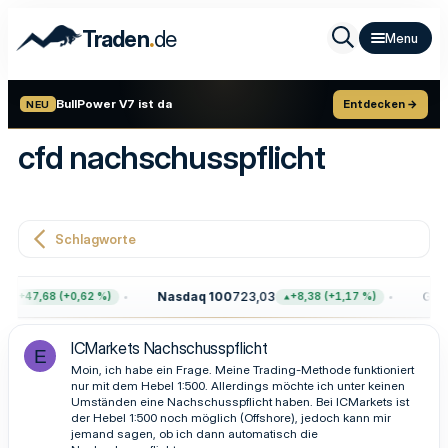
.
Traden
de
BullPower V7 ist da
Entdecken →
NEU
cfd nachschusspflicht
Schlagworte
Nasdaq 100
723,03
Gold
+47,68 (+0,62 %)
+8,38 (+1,17 %)
ICMarkets Nachschusspflicht
E
Moin, ich habe ein Frage. Meine Trading-Methode funktioniert
nur mit dem Hebel 1:500. Allerdings möchte ich unter keinen
Umständen eine Nachschusspflicht haben. Bei ICMarkets ist
der Hebel 1:500 noch möglich (Offshore), jedoch kann mir
jemand sagen, ob ich dann automatisch die