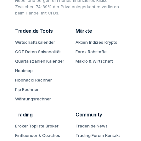
Hebel und bergen ein hohes finanzielles Risiko.
Zwischen 74-89% der Privatanlegerkonten verlieren
beim Handel mit CFDs.
Traden.de Tools
Märkte
Wirtschaftskalender
Aktien
Indizes
Krypto
COT Daten
Saisonalität
Forex
Rohstoffe
Quartalszahlen Kalender
Makro & Wirtschaft
Heatmap
Fibonacci Rechner
Pip Rechner
Währungsrechner
Trading
Community
Broker Topliste
Broker
Traden.de News
Finfluencer & Coaches
Trading Forum
Kontakt