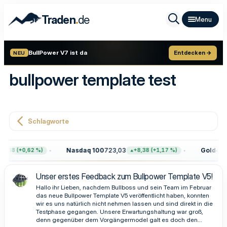
.
Traden
de
BullPower V7 ist da
Entdecken →
NEU
bullpower template test
Schlagworte
Nasdaq 100
723,03
Gold
4.39
7,68 (+0,62 %)
+8,38 (+1,17 %)
Unser erstes Feedback zum Bullpower Template V5!
Hallo ihr Lieben, nachdem Bullboss und sein Team im Februar
das neue Bullpower Template V5 veröffentlicht haben, konnten
wir es uns natürlich nicht nehmen lassen und sind direkt in die
Testphase gegangen. Unsere Erwartungshaltung war groß,
denn gegenüber dem Vorgängermodel galt es doch den...