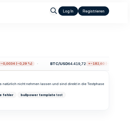
Log In
Registrieren
BTC/USD
64.419,72
0,0034 (−0,29 %)
−182,60 (−0,28 %)
s natürlich nicht nehmen lassen und sind direkt in die Testphase
e
fehler
bullpower
template
test