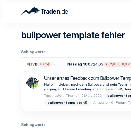
.
Traden
de
bullpower template fehler
Schlagworte
.711,38
Nasdaq 100
714,65
−12,17 (−0,16 %)
−2,65 (−0,37 %
LIVE
Unser erstes Feedback zum Bullpower Temp
Hallo ihr Lieben, nachdem Bullboss und sein Team im 
gegangen. Unsere Erwartungshaltung war groß, den
TradingWelt
Thema
15 März 2022
bullpower
te
bullpower
template
v5
Antworten: 0
Forum:
T
Schlagworte