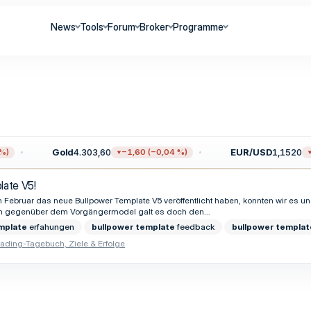
News
Tools
Forum
Broker
Programme
Gold
4.303,60
EUR/USD
1,1520
)
−1,60 (−0,04 %)
−
late V5!
Februar das neue Bullpower Template V5 veröffentlicht haben, konnten wir es un
n gegenüber dem Vorgängermodel galt es doch den...
mplate
erfahungen
bullpower
template
feedback
bullpower
templat
rading-Tagebuch, Ziele & Erfolge