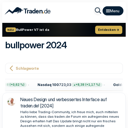
.
Traden
de
BullPower V7 ist da
Entdecken →
NEU
bullpower 2024
Schlagworte
Nasdaq 100
723,03
Gold
4.39
7,68 (+0,62 %)
+8,38 (+1,17 %)
Neues Design und verbessertes Interface auf
traden.de! [2024]
Hallo liebe Trading-Community, ich freue mich, euch mitteilen
zu können, dass das traden.de Forum ein aufregendes neues
Design erhalten hat! Das Update bringt nicht nur ein frisches
Aussehen mit sich, sondern auch einige aufregende