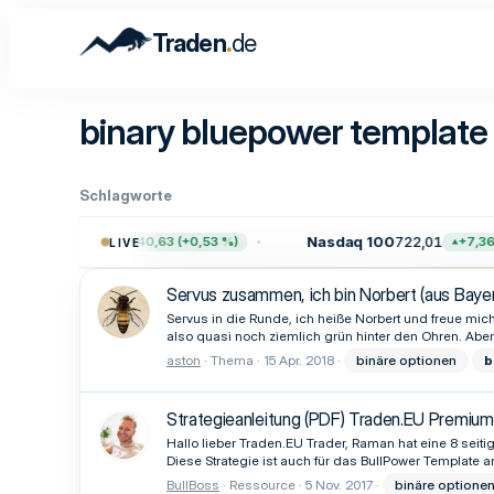
.
Traden
de
binary bluepower template
Schlagworte
P 500
7.750,59
Nasdaq 100
722,01
+40,63 (+0,53 %)
+7,36 (
LIVE
Servus zusammen, ich bin Norbert (aus Bayern
Servus in die Runde, ich heiße Norbert und freue mich 
also quasi noch ziemlich grün hinter den Ohren. Abe
aston
Thema
15 Apr. 2018
binäre optionen
b
Strategieanleitung (PDF) Traden.EU Premiu
Hallo lieber Traden.EU Trader, Raman hat eine 8 seitig
Diese Strategie ist auch für das BullPower Template
BullBoss
Ressource
5 Nov. 2017
binäre optionen