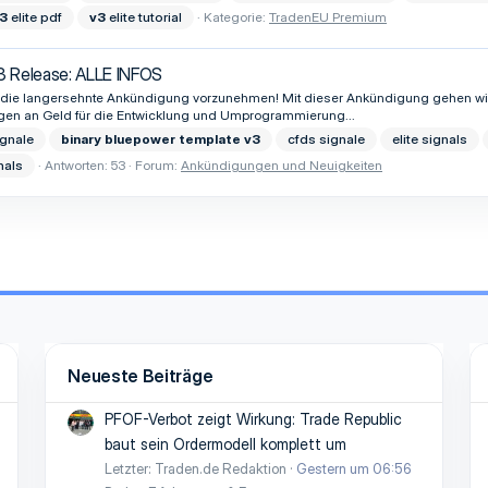
3
elite pdf
v3
elite tutorial
Kategorie:
TradenEU Premium
3 Release: ALLE INFOS
r, die langersehnte Ankündigung vorzunehmen! Mit dieser Ankündigung gehen wir 
gen an Geld für die Entwicklung und Umprogrammierung...
ignale
binary
bluepower
template
v3
cfds signale
elite signals
nals
Antworten: 53
Forum:
Ankündigungen und Neuigkeiten
Neueste Beiträge
PFOF-Verbot zeigt Wirkung: Trade Republic
baut sein Ordermodell komplett um
Letzter: Traden.de Redaktion
Gestern um 06:56