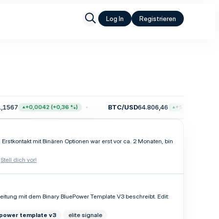
Log In
Registrieren
1567
BTC/USD
64.806,46
+0,0042 (+0,36 %)
+546,78 (+0,85 
 Erstkontakt mit Binären Optionen war erst vor ca. 2 Monaten, bin
:
Stell dich vor!
anleitung mit dem Binary BluePower Template V3 beschreibt. Edit:
epower
template
v3
elite signale