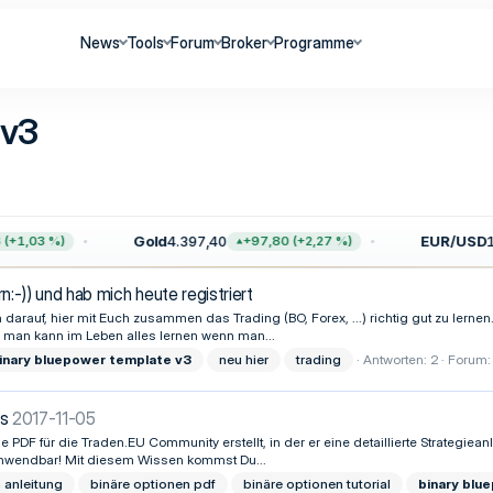
News
Tools
Forum
Broker
Programme
 v3
Gold
4.397,40
EUR/USD
1,
+1,03 %)
+97,80 (+2,27 %)
:-)) und hab mich heute registriert
darauf, hier mit Euch zusammen das Trading (BO, Forex, ...) richtig gut zu lernen.
r man kann im Leben alles lernen wenn man...
inary
bluepower
template
v3
neu hier
trading
Antworten: 2
Forum
ms
2017-11-05
e PDF für die Traden.EU Community erstellt, in der er eine detaillierte Strategie
 anwendbar! Mit diesem Wissen kommst Du...
 anleitung
binäre optionen pdf
binäre optionen tutorial
binary
blu