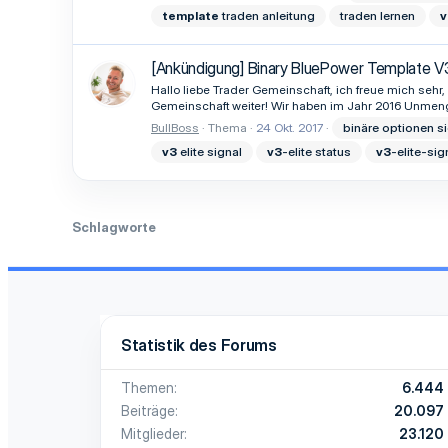
template
traden anleitung
traden lernen
v
[Ankündigung] Binary BluePower Template V
Hallo liebe Trader Gemeinschaft, ich freue mich seh
Gemeinschaft weiter! Wir haben im Jahr 2016 Unmen
BullBoss
Thema
24 Okt. 2017
binäre optionen s
v3
elite signal
v3
-elite status
v3
-elite-sig
Schlagworte
Statistik des Forums
Themen
6.444
Beiträge
20.097
Mitglieder
23.120