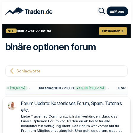
.
Traden
de
BullPower V7 ist da
Entdecken →
NEU
binäre optionen forum
Schlagworte
Nasdaq 100
723,03
Gold
4.39
7,68 (+0,62 %)
+8,38 (+1,17 %)
Forum Update: Kostenloses Forum, Spam, Tutorials
etc.
Liebe Traden.eu Community, ich darf verkünden, dass das
Binäre Optionen Forum von Traden.eu ab heute für alle
kostenfrei zur Verfügung steht. Das Forum war vorher nur für
Premium Mitglieder zugänglich. Uns geht es darum, dass es