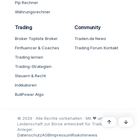
Pip Rechner
Währungsrechner
Trading
Community
Broker Topliste
Broker
Traden.de News
Finfluencer & Coaches
Trading Forum
Kontakt
Trading lernen
Trading-Strategien
Steuern & Recht
Indikatoren
BullPower Algo
© 2026 · Alle Rechte vorbehalten · Mit ♥ und
Oben
Unten
Leidenschaft zur Börse entwickelt für Trader und
Anleger.
Datenschutz
AGB
Impressum
Risikohinweis