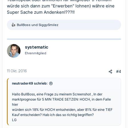
würde sich dann zum "Erwerben" lohnen) währe eine
Super Sache zum Andenken!???!!
BullBoss
und
SiggySmilez
R
e
a
k
t
systematic
i
Ehrenmitglied
o
n
e
n
11 Okt. 2016
#4
:
neutrader49 schrieb:
Hallo BullBoss, eine Frage zu meinem Screenshot , In der
marktprognose für 5 MIN TRADE SETZEN: HOCH, in dem Falle
hier
würden sich 18% für HOCH entsxheiden, aber 81% für eine TIEF
Kauf entscheiden? Hab ich das so richtig begriffen?
LG