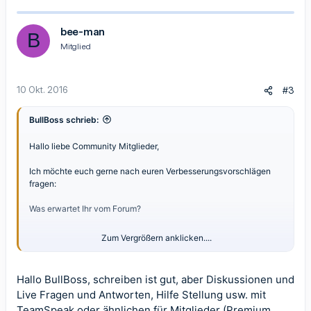
a
k
t
bee-man
B
i
Mitglied
o
n
e
n
10 Okt. 2016
#3
:
BullBoss schrieb:
Hallo liebe Community Mitglieder,
Ich möchte euch gerne nach euren Verbesserungsvorschlägen
fragen:
Was erwartet Ihr vom Forum?
Zum Vergrößern anklicken....
Das Forum soll stetig wachsen und besser werden, damit Ihr hier
viel lernen und besonders viel an Erfahrungen mitnehmen könnt.
Daher sind wir für jeden Vorschlag dankbar!
Hallo BullBoss, schreiben ist gut, aber Diskussionen und
Live Fragen und Antworten, Hilfe Stellung usw. mit
Beste Grüße!
TeamSpeak oder ähnlichen für Mitglieder (Premium