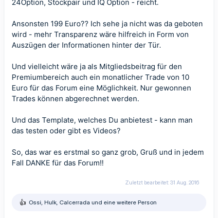
24Option, Stockpair und IQ Option - reicht.
Ansonsten 199 Euro?? Ich sehe ja nicht was da geboten
wird - mehr Transparenz wäre hilfreich in Form von
Auszügen der Informationen hinter der Tür.
Und vielleicht wäre ja als Mitgliedsbeitrag für den
Premiumbereich auch ein monatlicher Trade von 10
Euro für das Forum eine Möglichkeit. Nur gewonnen
Trades können abgerechnet werden.
Und das Template, welches Du anbietest - kann man
das testen oder gibt es Videos?
So, das war es erstmal so ganz grob, Gruß und in jedem
Fall DANKE für das Forum!!
Zuletzt bearbeitet:
31 Aug. 2016
Ossi
,
Hulk
,
Calcerrada
und eine weitere Person
R
e