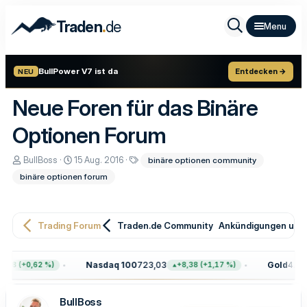
.
Traden
de
BullPower V7 ist da
Entdecken →
NEU
Neue Foren für das Binäre
Optionen Forum
E
E
S
BullBoss
15 Aug. 2016
binäre optionen community
r
r
c
binäre optionen forum
s
s
h
t
t
l
e
e
a
l
l
g
l
l
w
Trading Forum
Traden.de Community
Ankündigungen und 
e
t
o
r
a
r
m
t
Nasdaq 100
723,03
Gold
4.399,
8 (+0,62 %)
+8,38 (+1,17 %)
e
BullBoss