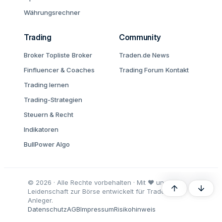
Währungsrechner
Trading
Community
Broker Topliste
Broker
Traden.de News
Finfluencer & Coaches
Trading Forum
Kontakt
Trading lernen
Trading-Strategien
Steuern & Recht
Indikatoren
BullPower Algo
© 2026 · Alle Rechte vorbehalten · Mit ♥ und
Oben
Unten
Leidenschaft zur Börse entwickelt für Trader und
Anleger.
Datenschutz
AGB
Impressum
Risikohinweis