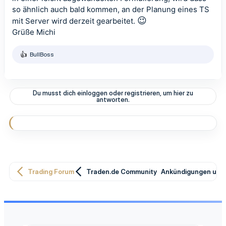
so ähnlich auch bald kommen, an der Planung eines TS
😉
mit Server wird derzeit gearbeitet.
Grüße Michi
BullBoss
R
e
a
k
t
Du musst dich einloggen oder registrieren, um hier zu
i
antworten.
o
n
e
n
:
Trading Forum
Traden.de Community
Ankündigungen und 