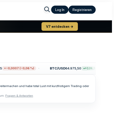
Log In
Registrieren
V7 entdecken →
BTC/USD
64.975,50
−0,0007 (−0,06 %)
+126,59 (+0,20 %)
 weitermachen und habe total Lust mit kurzfristigem Trading oder
um:
Fragen & Antworten