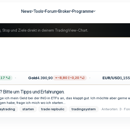
News
Tools
Forum
Broker
Programme
g, Stop und Ziele direkt in deinem TradingView-Chart.
Gold
4.390,90
EUR/USD
1,1555
7 %)
−8,80 (−0,20 %)
n? Bitte um Tipps und Erfahrungen.
n lege ich mein Geld bei der ING in ETFs an, das klappt gut. Ich möchte aber gerne
gen habe, frage ich mich wo ich starten...
aytrading
starten
trade repbulic
tradingsystem
Antworten: 3
For