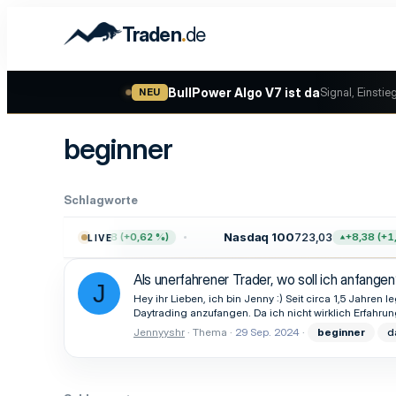
.
Traden
de
BullPower Algo V7 ist da
Signal, Einstie
NEU
beginner
Schlagworte
00
7.757,64
Nasdaq 100
723,03
+47,68 (+0,62 %)
+8,38 (+1,1
LIVE
Als unerfahrener Trader, wo soll ich anfange
J
Hey ihr Lieben, ich bin Jenny :) Seit circa 1,5 Jahre
Daytrading anzufangen. Da ich nicht wirklich Erfahrun
Jennyyshr
Thema
29 Sep. 2024
beginner
d