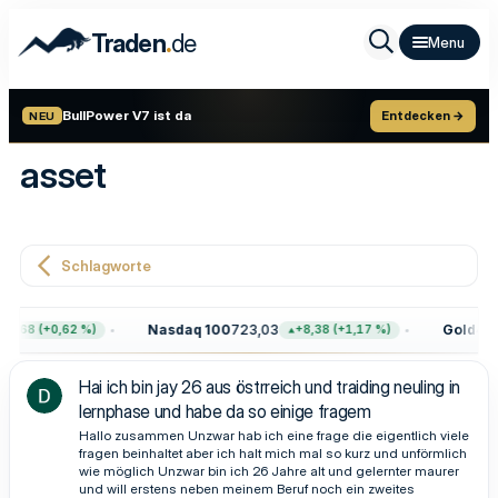
.
Traden
de
BullPower V7 ist da
Entdecken →
NEU
asset
Schlagworte
Nasdaq 100
723,03
Gold
4.39
7,68 (+0,62 %)
+8,38 (+1,17 %)
Hai ich bin jay 26 aus östrreich und traiding neuling in
lernphase und habe da so einige fragem
Hallo zusammen Unzwar hab ich eine frage die eigentlich viele
fragen beinhaltet aber ich halt mich mal so kurz und unförmlich
wie möglich Unzwar bin ich 26 Jahre alt und gelernter maurer
und will erstens neben meinem Beruf noch ein zweites