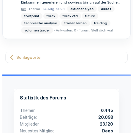
Einkommen generieren und sowieso bin ich auf der Suche...
jay
Thema
14 Aug. 2023
aktienanalyse
asset
footprint
forex
forex cfd
future
technische analyse
traden lernen
traiding
volumen trader
Antworten: 0
Forum:
Stell dich vor!
Schlagworte
Statistik des Forums
Themen
6.445
Beiträge
20.098
Mitglieder
23.120
Neuestes Mitglied
Deep