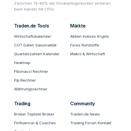
Zwischen 74-89% der Privatanlegerkonten verlieren
beim Handel mit CFDs.
Traden.de Tools
Märkte
Wirtschaftskalender
Aktien
Indizes
Krypto
COT Daten
Saisonalität
Forex
Rohstoffe
Quartalszahlen Kalender
Makro & Wirtschaft
Heatmap
Fibonacci Rechner
Pip Rechner
Währungsrechner
Trading
Community
Broker Topliste
Broker
Traden.de News
Finfluencer & Coaches
Trading Forum
Kontakt