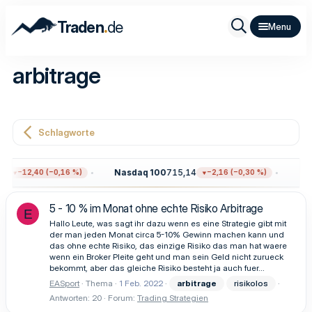
.
Traden
de
arbitrage
Schlagworte
5
Nasdaq 100
715,14
Gol
−12,40 (−0,16 %)
−2,16 (−0,30 %)
5 - 10 % im Monat ohne echte Risiko Arbitrage
E
Hallo Leute, was sagt ihr dazu wenn es eine Strategie gibt mit
der man jeden Monat circa 5-10% Gewinn machen kann und
das ohne echte Risiko, das einzige Risiko das man hat waere
wenn ein Broker Pleite geht und man sein Geld nicht zurueck
bekommt, aber das gleiche Risiko besteht ja auch fuer...
EASport
Thema
1 Feb. 2022
arbitrage
risikolos
Antworten: 20
Forum:
Trading Strategien