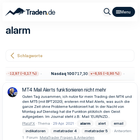
.
Traden
de
alarm
Schlagworte
5
Nasdaq 100
717,30
Gol
−12,97 (−0,17 %)
−6,55 (−0,90 %)
MT4 Mail Alerts funktionieren nicht mehr
Guten Tag zusammen, ich nutze für mein Trading den MT4 und
den MT5 (mit BPT2020), ersteren mit Mail Alerts, was auch die
ganze Zeit ohne Probleme funktioniert hat. In der Nacht von
Montag auf Dienstag hat die Funktion plötzlich den Geist
aufgegeben. Im Journal steht z.B.: Mail 'EUR/NZD...
PfalzFX
Thema
29 Apr. 2021
alarm
alert
email
indikatoren
metatrader 4
metatrader 5
Antworten:
1
Forum:
MetaTrader Fragen & Antworten