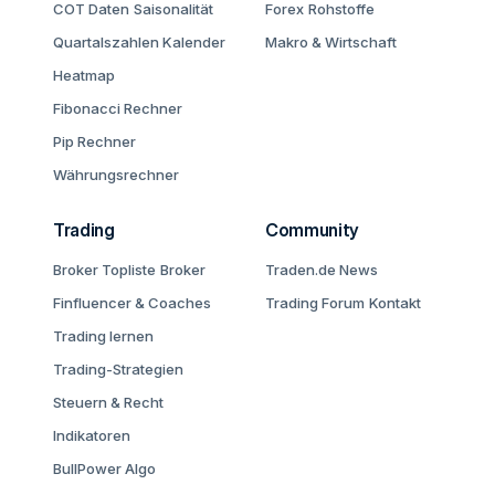
COT Daten
Saisonalität
Forex
Rohstoffe
Quartalszahlen Kalender
Makro & Wirtschaft
Heatmap
Fibonacci Rechner
Pip Rechner
Währungsrechner
Trading
Community
Broker Topliste
Broker
Traden.de News
Finfluencer & Coaches
Trading Forum
Kontakt
Trading lernen
Trading-Strategien
Steuern & Recht
Indikatoren
BullPower Algo