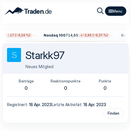
.
Traden
de
Nasdaq 100
714,65
Gold
4
−12,17 (−0,16 %)
−2,65 (−0,37 %)
Starkk97
S
Neues Mitglied
Beiträge
Reaktionspunkte
Punkte
0
0
0
Registriert
18 Apr. 2023
Letzte Aktivität
18 Apr. 2023
Finden