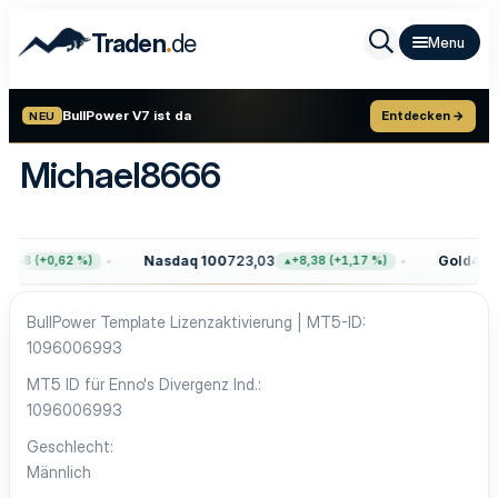
.
Traden
de
BullPower V7 ist da
Entdecken →
NEU
Michael8666
Nasdaq 100
723,03
Gold
4.39
7,68 (+0,62 %)
+8,38 (+1,17 %)
BullPower Template Lizenzaktivierung | MT5-ID
1096006993
MT5 ID für Enno's Divergenz Ind.
1096006993
Geschlecht
Männlich