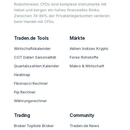
Risikohinweis: CFDs sind komplexe Instrumente mit
Hebel und bergen ein hohes finanzielles Risiko.
Zwischen 74-89% der Privatanlegerkonten verlieren
beim Handel mit CFDs.
Traden.de Tools
Märkte
Wirtschaftskalender
Aktien
Indizes
Krypto
COT Daten
Saisonalität
Forex
Rohstoffe
Quartalszahlen Kalender
Makro & Wirtschaft
Heatmap
Fibonacci Rechner
Pip Rechner
Währungsrechner
Trading
Community
Broker Topliste
Broker
Traden.de News