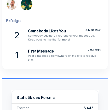
Erfolge
25 März 2022
Somebody Likes You
2
Somebody out there liked one of your messages.
Keep posting like that for more!
7 Okt. 2016
First Message
1
Post a message somewhere on the site to receive
this.
Statistik des Forums
Themen
6.445