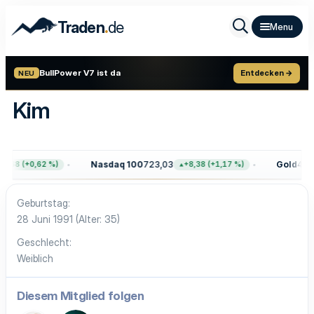
.
Traden
de
BullPower V7 ist da
Entdecken →
NEU
Kim
Nasdaq 100
723,03
Gold
4.39
7,68 (+0,62 %)
+8,38 (+1,17 %)
Geburtstag
28 Juni 1991 (Alter: 35)
Geschlecht
Weiblich
Diesem Mitglied folgen