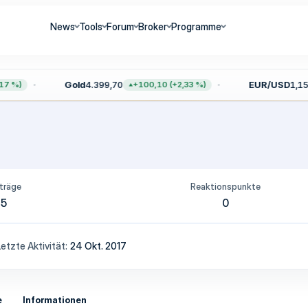
News
Tools
Forum
Broker
Programme
Gold
4.399,70
EUR/USD
1,156
7 %)
+100,10 (+2,33 %)
träge
Reaktionspunkte
5
0
Letzte Aktivität
24 Okt. 2017
e
Informationen