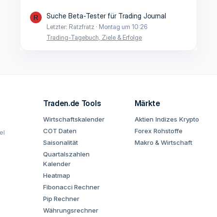
Suche Beta-Tester für Trading Journal
R
Letzter: Ratzfratz
Montag um 10:26
Trading-Tagebuch, Ziele & Erfolge
Traden.de Tools
Märkte
Wirtschaftskalender
Aktien
Indizes
Krypto
COT Daten
Forex
Rohstoffe
el
Saisonalität
Makro & Wirtschaft
Quartalszahlen
Kalender
Heatmap
Fibonacci Rechner
Pip Rechner
Währungsrechner