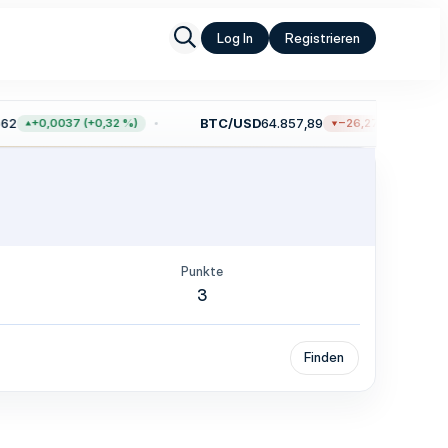
Log In
Registrieren
2
BTC/USD
64.857,89
+0,0037 (+0,32 %)
−26,27 (−0,04 %)
Punkte
3
Finden