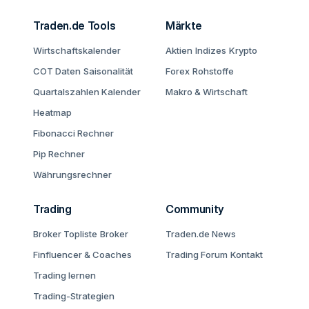
Traden.de Tools
Märkte
Wirtschaftskalender
Aktien
Indizes
Krypto
COT Daten
Saisonalität
Forex
Rohstoffe
Quartalszahlen Kalender
Makro & Wirtschaft
Heatmap
Fibonacci Rechner
Pip Rechner
Währungsrechner
Trading
Community
Broker Topliste
Broker
Traden.de News
Finfluencer & Coaches
Trading Forum
Kontakt
Trading lernen
Trading-Strategien