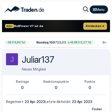
.
Traden
de
BullPower V7 ist da
Entdecken →
NEU
Nasdaq 100
723,03
Gold
4.
+47,68 (+0,62 %)
+8,38 (+1,17 %)
Juliar137
J
Neues Mitglied
Beiträge
Reaktionspunkte
Punkte
0
0
0
Registriert
23 Apr. 2023
Letzte Aktivität
23 Apr. 2023
Finden