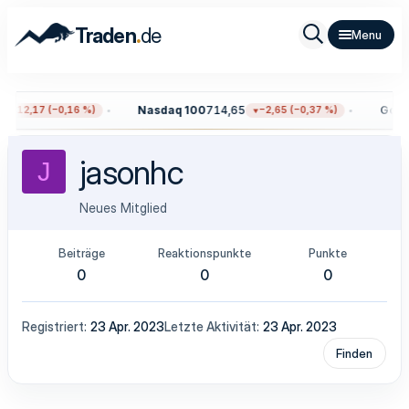
.
Traden
de
Nasdaq 100
714,65
Gold
4
−12,17 (−0,16 %)
−2,65 (−0,37 %)
jasonhc
J
Neues Mitglied
Beiträge
Reaktionspunkte
Punkte
0
0
0
Registriert
23 Apr. 2023
Letzte Aktivität
23 Apr. 2023
Finden