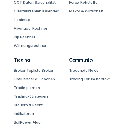
COT Daten
Saisonalität
Forex
Rohstoffe
Quartalszahlen Kalender
Makro & Wirtschaft
Heatmap
Fibonacci Rechner
Pip Rechner
Währungsrechner
Trading
Community
Broker Topliste
Broker
Traden.de News
Finfluencer & Coaches
Trading Forum
Kontakt
Trading lernen
Trading-Strategien
Steuern & Recht
Indikatoren
BullPower Algo