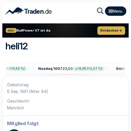
.
Traden
de
BullPower V7 ist da
Entdecken →
NEU
heli12
Nasdaq 100
723,03
Gold
4.39
7,68 (+0,62 %)
+8,38 (+1,17 %)
Geburtstag
5 Sep. 1961 (Alter: 64)
Geschlecht
Männlich
Mitglied folgt