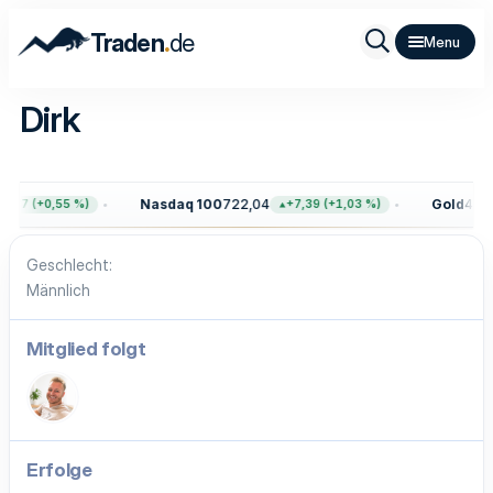
.
Traden
de
Dirk
Nasdaq 100
722,04
Gold
4.40
,77 (+0,55 %)
+7,39 (+1,03 %)
Geschlecht
Männlich
Mitglied folgt
Erfolge