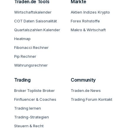
Traden.de Tools
Märkte
Wirtschaftskalender
Aktien
Indizes
Krypto
COT Daten
Saisonalität
Forex
Rohstoffe
Quartalszahlen Kalender
Makro & Wirtschaft
Heatmap
Fibonacci Rechner
Pip Rechner
Währungsrechner
Trading
Community
Broker Topliste
Broker
Traden.de News
Finfluencer & Coaches
Trading Forum
Kontakt
Trading lernen
Trading-Strategien
Steuern & Recht