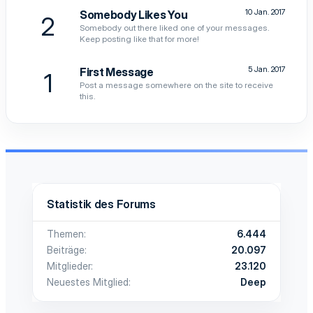
10 Jan. 2017
Somebody Likes You
2
Somebody out there liked one of your messages.
Keep posting like that for more!
5 Jan. 2017
First Message
1
Post a message somewhere on the site to receive
this.
Statistik des Forums
Themen
6.444
Beiträge
20.097
Mitglieder
23.120
Neuestes Mitglied
Deep