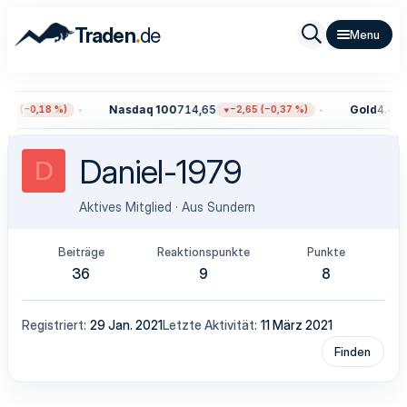
.
Traden
de
Nasdaq 100
714,65
Gold
4.408
59 (−0,18 %)
−2,65 (−0,37 %)
Daniel-1979
D
Aktives Mitglied
·
Aus
Sundern
Beiträge
Reaktionspunkte
Punkte
36
9
8
Registriert
29 Jan. 2021
Letzte Aktivität
11 März 2021
Finden