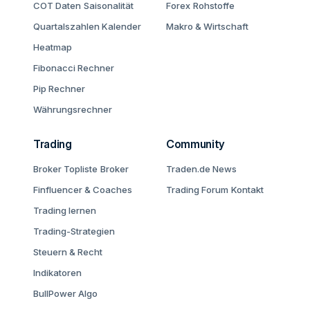
COT Daten
Saisonalität
Forex
Rohstoffe
Quartalszahlen Kalender
Makro & Wirtschaft
Heatmap
Fibonacci Rechner
Pip Rechner
Währungsrechner
Trading
Community
Broker Topliste
Broker
Traden.de News
Finfluencer & Coaches
Trading Forum
Kontakt
Trading lernen
Trading-Strategien
Steuern & Recht
Indikatoren
BullPower Algo