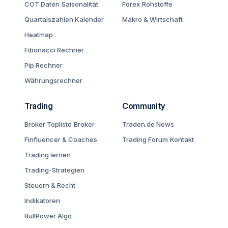
COT Daten
Saisonalität
Forex
Rohstoffe
Quartalszahlen Kalender
Makro & Wirtschaft
Heatmap
Fibonacci Rechner
Pip Rechner
Währungsrechner
Trading
Community
Broker Topliste
Broker
Traden.de News
Finfluencer & Coaches
Trading Forum
Kontakt
Trading lernen
Trading-Strategien
Steuern & Recht
Indikatoren
BullPower Algo