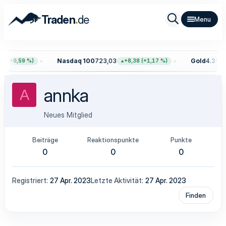
.
Traden
de
Nasdaq 100
723,03
Gold
4.399,
5 (+0,59 %)
+8,38 (+1,17 %)
annka
A
Neues Mitglied
Beiträge
Reaktionspunkte
Punkte
0
0
0
Registriert
27 Apr. 2023
Letzte Aktivität
27 Apr. 2023
Finden