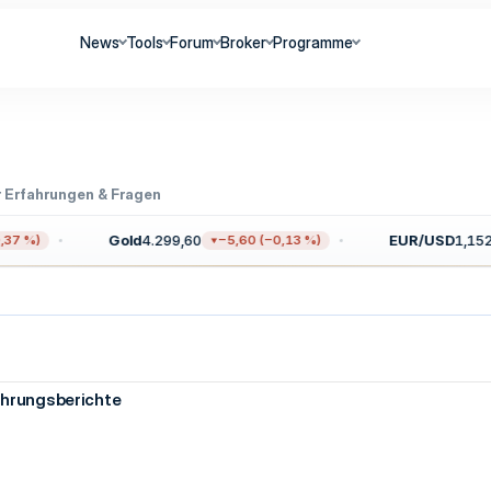
News
Tools
Forum
Broker
Programme
r Erfahrungen & Fragen
Gold
4.299,60
EUR/USD
1,1522
7 %)
−5,60 (−0,13 %)
ahrungsberichte