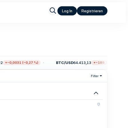
Log In
Registrieren
BTC/USD
64.413,13
−0,0031 (−0,27 %)
−189,19 (−0,29 %)
Filter
A
n
g
e
p