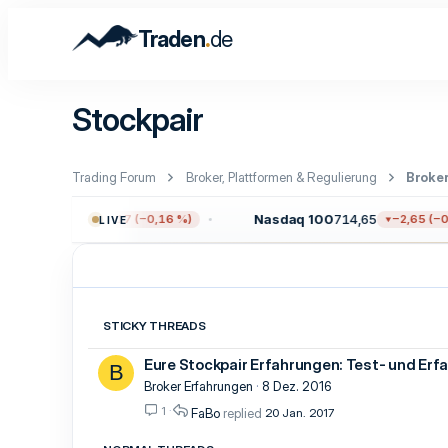
.
Traden
de
Stockpair
Trading Forum
Broker, Plattformen & Regulierung
Broke
00
7.711,38
Nasdaq 100
714,65
−12,17 (−0,16 %)
−2,65 (−0,3
LIVE
STICKY THREADS
Eure Stockpair Erfahrungen: Test- und Erf
B
Broker Erfahrungen
8 Dez. 2016
1
FaBo
20 Jan. 2017