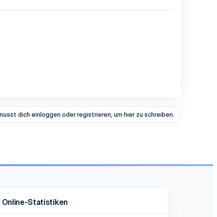
i
n
n
t
musst dich einloggen oder registrieren, um hier zu schreiben.
Online-Statistiken