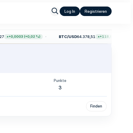
Log In
Registrieren
7
BTC/USD
64.378,51
+0,0003 (+0,02 %)
+118,83 (+0,18 %)
Punkte
3
Finden