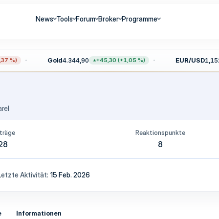
News
Tools
Forum
Broker
Programme
Gold
4.344,90
EUR/USD
1,152
7 %)
+45,30 (+1,05 %)
arel
träge
Reaktionspunkte
28
8
Letzte Aktivität
15 Feb. 2026
e
Informationen