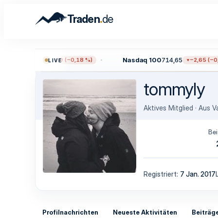
.
Traden
de
0
7.709,96
Nasdaq 100
714,65
−13,59 (−0,18 %)
−2,65 (−0,3
LIVE
tommyly
Aktives Mitglied
·
Aus
V
Bei
Registriert
7 Jan. 2017
Profilnachrichten
Neueste Aktivitäten
Beiträg