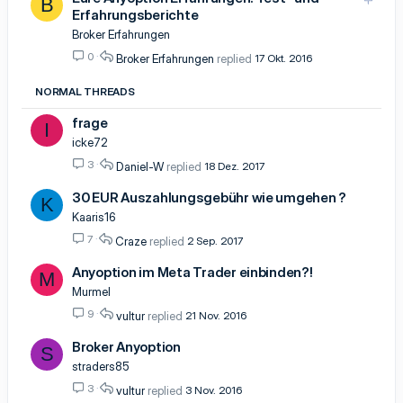
B
Erfahrungsberichte
n
g
Broker Erfahrungen
e
0
Broker Erfahrungen
17 Okt. 2016
p
i
NORMAL THREADS
n
n
frage
I
t
icke72
3
Daniel-W
18 Dez. 2017
30 EUR Auszahlungsgebühr wie umgehen ?
K
Kaaris16
7
Craze
2 Sep. 2017
Anyoption im Meta Trader einbinden?!
M
Murmel
9
vultur
21 Nov. 2016
Broker Anyoption
S
straders85
3
vultur
3 Nov. 2016