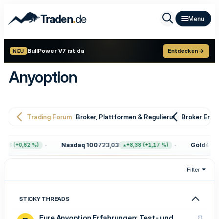
.
Traden
de
BullPower V7 ist da
Entdecken →
NEU
Anyoption
Trading Forum
Broker, Plattformen & Regulierung
Broker Erfa
Nasdaq 100
723,03
Gold
4.404
,68 (+0,62 %)
+8,38 (+1,17 %)
Filter
STICKY THREADS
Eure Anyoption Erfahrungen: Test- und
A