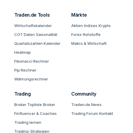
Traden.de Tools
Märkte
Wirtschaftskalender
Aktien
Indizes
Krypto
COT Daten
Saisonalität
Forex
Rohstoffe
Quartalszahlen Kalender
Makro & Wirtschaft
Heatmap
Fibonacci Rechner
Pip Rechner
Währungsrechner
Trading
Community
Broker Topliste
Broker
Traden.de News
Finfluencer & Coaches
Trading Forum
Kontakt
Trading lernen
Trading-Strategien