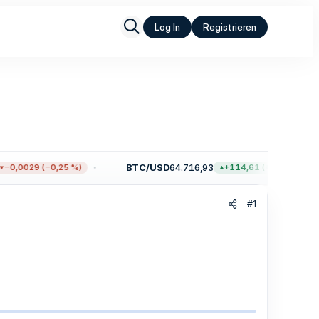
Log In
Registrieren
BTC/USD
64.716,93
0,0029 (−0,25 %)
+114,61 (+0,18 %)
#1