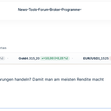
News
Tools
Forum
Broker
Programme
rten
Gold
4.315,20
EUR/USD
1,1525
+10,00 (+0,23 %)
−
hrungen handeln? Damit man am meisten Rendite macht