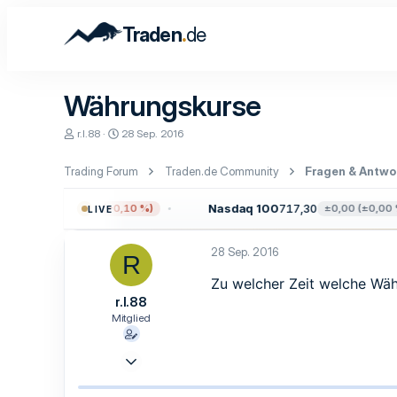
.
Traden
de
Währungskurse
E
E
r.l.88
28 Sep. 2016
r
r
s
s
Trading Forum
Traden.de Community
Fragen & Antwo
t
t
e
e
l
l
7.715,72
Nasdaq 100
717,30
−7,83 (−0,10 %)
±0,00 (±0,00 %)
LIVE
l
l
e
t
r
a
28 Sep. 2016
R
m
Zu welcher Zeit welche Wä
r.l.88
Mitglied
28 Sep. 2016
6