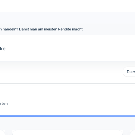
n handeln? Damit man am meisten Rendite macht
nke
Du m
rten