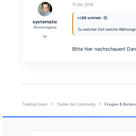
0
11 Okt. 2016
1
37
r.l.88 schrieb:
systematic
Ehrenmitglied
Zu welcher Zeit welche Währunge
15 Aug. 2016
427
Bitte
hier
nachschauen! Da
402
63
47
Scheinfeld/b. Würzburg
Trading Forum
Traden.de Community
Fragen & Antwo