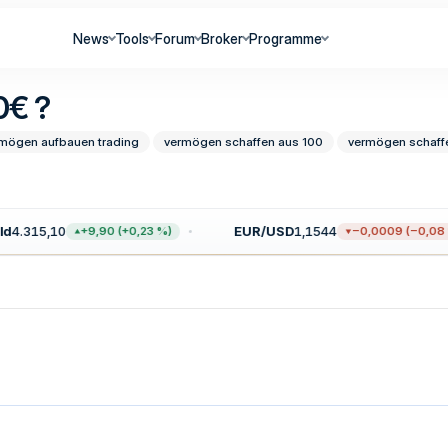
News
Tools
Forum
Broker
Programme
0€ ?
mögen aufbauen trading
vermögen schaffen aus 100
vermögen schaffe
5,10
EUR/USD
1,1544
+9,90 (+0,23 %)
−0,0009 (−0,08 %)