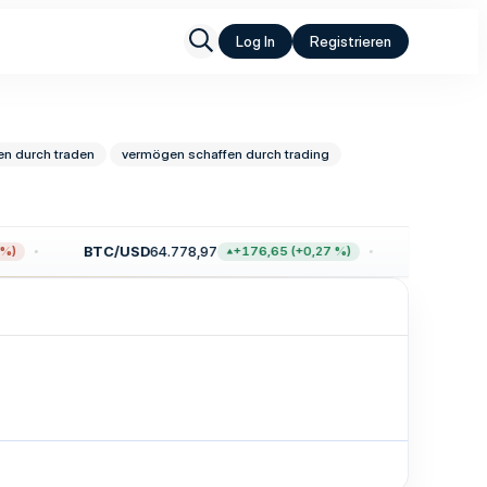
Log In
Registrieren
n durch traden
vermögen schaffen durch trading
BTC/USD
64.778,97
ETH/USD
1.911,
+176,65 (+0,27 %)