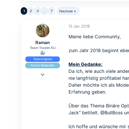
1
2
3
…
7
Nächste
13 Jan. 2018
Meine liebe Community,
Raman
Team Traden.EU
zum Jahr 2018 beginnt ebenf
Teammitglied
Mein Gedanke:
Forum Moderator
Da ich, wie auch viele ande
9 Mai 2017
nie langfristig profitabel ha
965
Daher möchte ich als Moder
839
Erfahrung geben.
93
Über das Thema Binäre Opti
Jack" betitelt.
@BullBoss
un
Ich hoffe und wünsche mir s