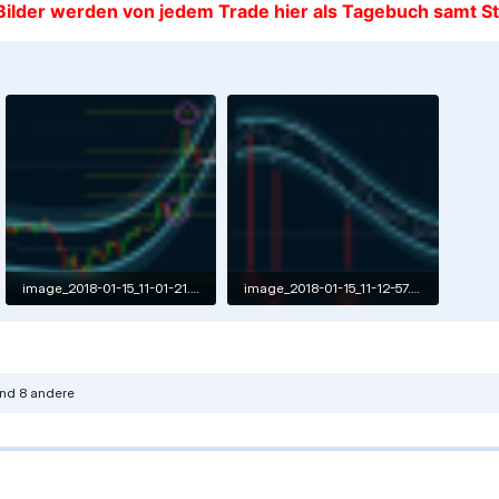
 Bilder werden von jedem Trade hier als Tagebuch samt S
image_2018-01-15_11-01-21.png
image_2018-01-15_11-12-57.png
26,4 KB · Aufrufe: 296
46,4 KB · Aufrufe: 302
nd 8 andere