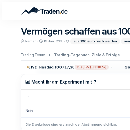
.
Traden
de
Vermögen schaffen aus 10
E
E
S
Raman
13 Jan. 2018
aus 100 euro reich werden
ver
r
r
c
s
s
h
t
t
l
Trading Forum
Trading-Tagebuch, Ziele & Erfolge
e
e
a
l
l
g
Nasdaq 100
717,30
Gold
4.31
17 %)
−6,55 (−0,90 %)
LIVE
l
l
w
e
t
o
r
a
r
Macht ihr am Experiment mit ?
m
t
e
Ja
Nein
Die Ergebnisse sind erst nach der Abstimmung sichtbar.