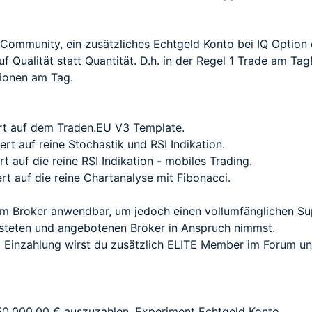
e Community, ein zusätzliches Echtgeld Konto bei IQ Option
auf Qualität statt Quantität. D.h. in der Regel 1 Trade am T
ionen am Tag.
ert auf dem
Traden.EU V3 Template
.
ert auf reine
Stochastik
und
RSI
Indikation.
rt auf die reine RSI Indikation - mobiles Trading.
ert auf die reine Chartanalyse mit
Fibonacci
.
dem Broker anwendbar, um jedoch einen vollumfänglichen Su
steten und angebotenen Broker
in Anspruch nimmst.
nd Einzahlung wirst du zusätzlich ELITE Member im Forum
50.000,00 € auszuzahlen. Experiment Echtgeld Konto.