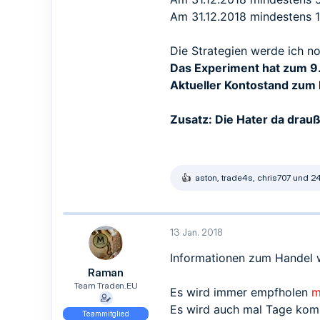
Am 31.12.2018 mindestens 1
Die Strategien werde ich no
Das Experiment hat zum 9
Aktueller Kontostand zum 
Zusatz: Die Hater da drau
aston
,
trade4s
,
chris707
und 24
R
e
a
k
t
13 Jan. 2018
i
o
Informationen zum Handel 
n
Raman
e
n
Team Traden.EU
Es wird immer empfholen
m
:
Es wird auch mal Tage kom
Teammitglied