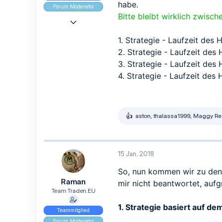
habe.
Forum Moderator
Bitte bleibt wirklich zwi
9 Mai 2017
965
1. Strategie - Laufzeit des
839
2. Strategie - Laufzeit des
93
3. Strategie - Laufzeit des
4. Strategie - Laufzeit des
aston
,
thalassa1999
,
Maggy Re
R
e
a
k
t
15 Jan. 2018
i
o
So, nun kommen wir zu den 
n
Raman
mir nicht beantwortet, aufg
e
n
Team Traden.EU
:
1. Strategie basiert auf d
Teammitglied
Forum Moderator