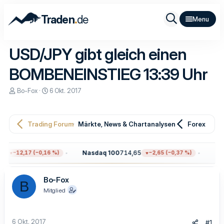
.
Traden
de
USD/JPY gibt gleich einen
BOMBENEINSTIEG 13:39 Uhr
E
E
Bo-Fox
6 Okt. 2017
r
r
s
s
t
t
e
e
Trading Forum
Märkte, News & Chartanalysen
Forex
l
l
l
l
e
t
8
Nasdaq 100
714,65
Gol
−12,17 (−0,16 %)
−2,65 (−0,37 %)
r
a
m
Bo-Fox
B
Mitglied
6 Okt. 2017
#1