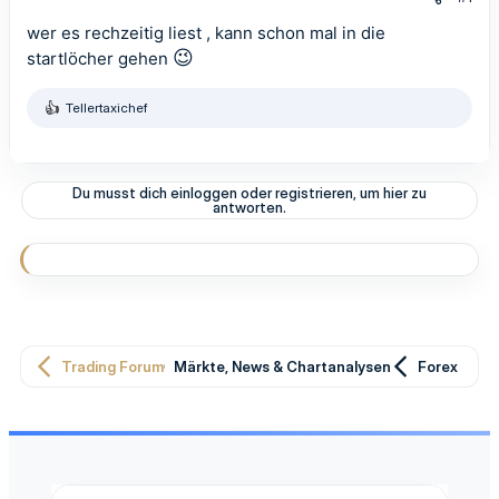
wer es rechzeitig liest , kann schon mal in die
😉
startlöcher gehen
Tellertaxichef
R
e
a
k
t
Du musst dich einloggen oder registrieren, um hier zu
i
antworten.
o
n
e
n
:
Trading Forum
Märkte, News & Chartanalysen
Forex