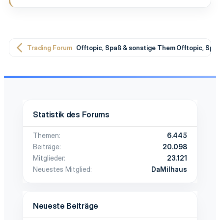
Trading Forum
Offtopic, Spaß & sonstige Themen
Offtopic, Sp
Statistik des Forums
Themen
6.445
Beiträge
20.098
Mitglieder
23.121
Neuestes Mitglied
DaMilhaus
Neueste Beiträge