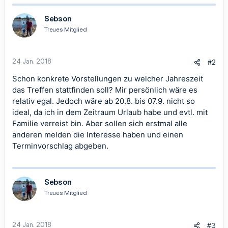
k
t
Sebson
i
Treues Mitglied
o
n
e
n
24 Jan. 2018
#2
:
Schon konkrete Vorstellungen zu welcher Jahreszeit
das Treffen stattfinden soll? Mir persönlich wäre es
relativ egal. Jedoch wäre ab 20.8. bis 07.9. nicht so
ideal, da ich in dem Zeitraum Urlaub habe und evtl. mit
Familie verreist bin. Aber sollen sich erstmal alle
anderen melden die Interesse haben und einen
Terminvorschlag abgeben.
Sebson
Treues Mitglied
24 Jan. 2018
#3