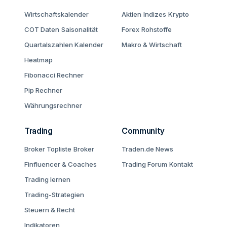
Wirtschaftskalender
Aktien
Indizes
Krypto
COT Daten
Saisonalität
Forex
Rohstoffe
Quartalszahlen Kalender
Makro & Wirtschaft
Heatmap
Fibonacci Rechner
Pip Rechner
Währungsrechner
Trading
Community
Broker Topliste
Broker
Traden.de News
Finfluencer & Coaches
Trading Forum
Kontakt
Trading lernen
Trading-Strategien
Steuern & Recht
Indikatoren