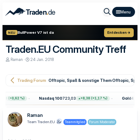
.
Traden
de
BullPower V7 ist da
Entdecken →
NEU
Traden.EU Community Treff
E
E
Raman
24 Jan. 2018
r
r
s
s
t
t
e
e
Trading Forum
Offtopic, Spaß & sonstige Themen
Offtopic, Sp
l
l
l
l
e
t
Nasdaq 100
723,03
Gold
4.399,
68 (+0,62 %)
+8,38 (+1,17 %)
r
a
m
Raman
Team Traden.EU
Teammitglied
Forum Moderator