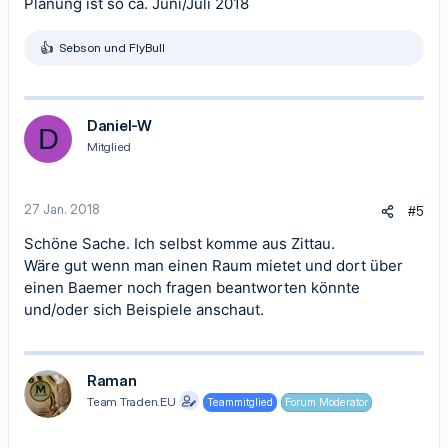
Planung ist so ca. Juni/Juli 2018
Sebson
und
FlyBull
R
e
a
k
t
Daniel-W
D
i
Mitglied
o
n
e
n
27 Jan. 2018
#5
:
Schöne Sache. Ich selbst komme aus Zittau.
Wäre gut wenn man einen Raum mietet und dort über
einen Baemer noch fragen beantworten könnte
und/oder sich Beispiele anschaut.
Raman
Team Traden.EU
Teammitglied
Forum Moderator