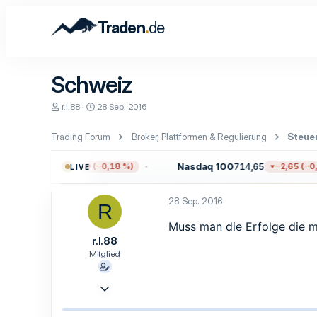
.
Traden
de
Schweiz
E
E
r.l.88
28 Sep. 2016
r
r
s
s
Trading Forum
Broker, Plattformen & Regulierung
Steuer
t
t
e
e
l
l
0
7.709,96
Nasdaq 100
714,65
−13,59 (−0,18 %)
−2,65 (−0,3
LIVE
l
l
e
t
r
a
28 Sep. 2016
R
m
Muss man die Erfolge die m
r.l.88
Mitglied
28 Sep. 2016
6