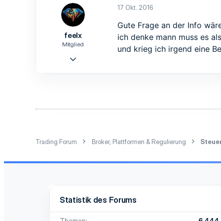
0
17 Okt. 2016
1
Gute Frage an der Info wäre 
38
feelx
ich denke mann muss es al
Mitglied
und krieg ich irgend eine 
17 Okt. 2016
10
7
3
38
Trading Forum
Broker, Plattformen & Regulierung
Steuer
Statistik des Forums
Themen
6.444