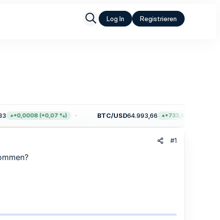
Log In
Registrieren
3
BTC/USD
64.993,66
+0,0008 (+0,07 %)
+733,98 (+1,14 %)
#1
nkommen?