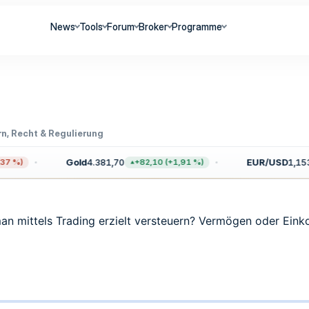
News
Tools
Forum
Broker
Programme
n, Recht & Regulierung
Gold
4.381,70
EUR/USD
1,153
7 %)
+82,10 (+1,91 %)
an mittels Trading erzielt versteuern? Vermögen oder Ei