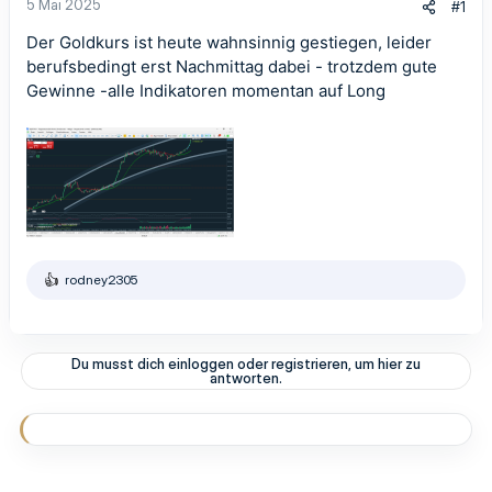
5 Mai 2025
#1
Der Goldkurs ist heute wahnsinnig gestiegen, leider
berufsbedingt erst Nachmittag dabei - trotzdem gute
Gewinne -alle Indikatoren momentan auf Long
rodney2305
R
e
a
k
t
Du musst dich einloggen oder registrieren, um hier zu
i
antworten.
o
n
e
n
: