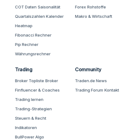
COT Daten
Saisonalität
Forex
Rohstoffe
Quartalszahlen Kalender
Makro & Wirtschaft
Heatmap
Fibonacci Rechner
Pip Rechner
Währungsrechner
Trading
Community
Broker Topliste
Broker
Traden.de News
Finfluencer & Coaches
Trading Forum
Kontakt
Trading lernen
Trading-Strategien
Steuern & Recht
Indikatoren
BullPower Algo