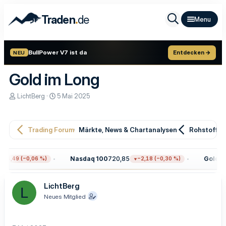
.
Traden
de
BullPower V7 ist da
Entdecken →
NEU
Gold im Long
E
E
LichtBerg
5 Mai 2025
r
r
s
s
t
t
e
e
Trading Forum
Märkte, News & Chartanalysen
Rohstoffe
l
l
l
l
e
t
Nasdaq 100
720,85
Gold
4.4
−4,49 (−0,06 %)
−2,18 (−0,30 %)
r
a
m
LichtBerg
L
Neues Mitglied