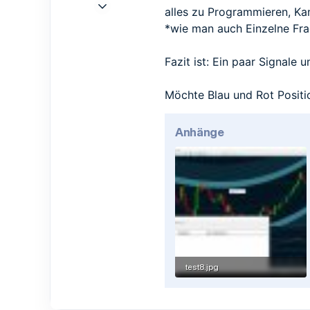
3 Okt. 2017
alles zu Programmieren, K
34
*wie man auch Einzelne Fra
9
8
Fazit ist: Ein paar Signale 
Unna
Möchte Blau und Rot Positi
Anhänge
test8.jpg
356,7 KB · Aufrufe: 17