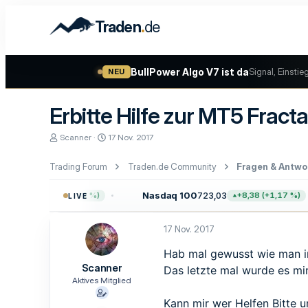
.
Traden
de
BullPower Algo V7 ist da
Signal, Einstie
NEU
Erbitte Hilfe zur MT5 Fracta
E
E
Scanner
17 Nov. 2017
r
r
s
s
Trading Forum
Traden.de Community
Fragen & Antwo
t
t
e
e
l
l
,64
Nasdaq 100
723,03
+47,68 (+0,62 %)
+8,38 (+1,17 %)
LIVE
l
l
e
t
r
a
17 Nov. 2017
m
Hab mal gewusst wie man in
Scanner
Das letzte mal wurde es mi
Aktives Mitglied
Kann mir wer Helfen Bitte 