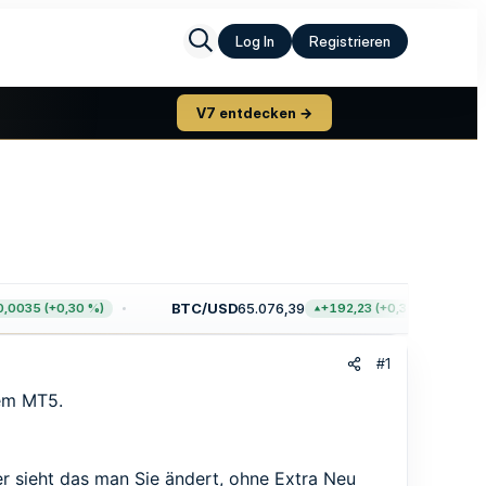
Log In
Registrieren
V7 entdecken →
BTC/USD
65.076,39
0035 (+0,30 %)
+192,23 (+0,30 %)
#1
dem MT5.
r sieht das man Sie ändert, ohne Extra Neu