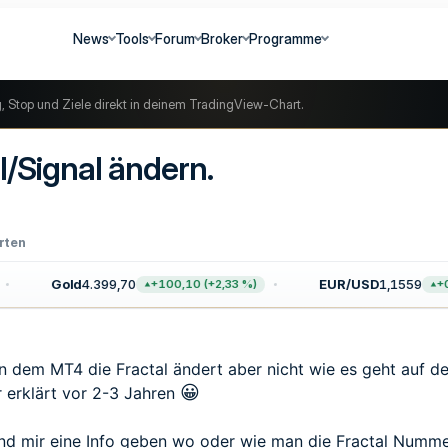
News
Tools
Forum
Broker
Programme
g, Stop und Ziele direkt in deinem TradingView-Chart.
l/Signal ändern.
rten
Gold
4.399,70
EUR/USD
1,1559
+100,10 (+2,33 %)
+0,
 dem MT4 die Fractal ändert aber nicht wie es geht auf 
😀
r erklärt vor 2-3 Jahren
und mir eine Info geben wo oder wie man die Fractal Numme