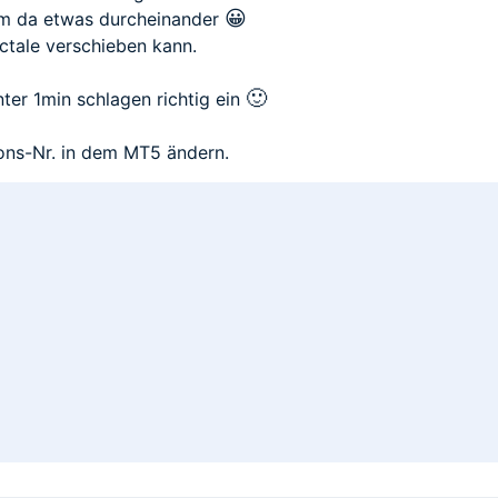
😀
am da etwas durcheinander
ctale verschieben kann.
🙂
unter 1min schlagen richtig ein
ons-Nr. in dem MT5 ändern.