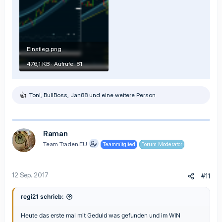
Einstieg.png
476,1 KB · Aufrufe: 81
Toni
,
BullBoss
,
Jan88
und eine weitere Person
R
e
a
k
t
Raman
i
Team Traden.EU
Teammitglied
Forum Moderator
o
n
e
n
12 Sep. 2017
#11
:
regi21 schrieb:
Heute das erste mal mit Geduld was gefunden und im WIN