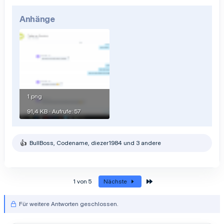
Anhänge
1.png
91,4 KB · Aufrufe: 57
BullBoss
,
Codename
,
diezer1984
und 3 andere
R
e
a
k
t
Letzte
1 von 5
Nächste
i
o
n
Für weitere Antworten geschlossen.
e
n