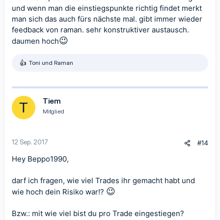
und wenn man die einstiegspunkte richtig findet merkt
man sich das auch fürs nächste mal. gibt immer wieder
feedback von raman. sehr konstruktiver austausch.
😉
daumen hoch
Toni
und
Raman
R
e
a
k
t
Tiem
T
i
Mitglied
o
n
e
n
12 Sep. 2017
#14
:
Hey Beppo1990,
darf ich fragen, wie viel Trades ihr gemacht habt und
😉
wie hoch dein Risiko war!?
Bzw.: mit wie viel bist du pro Trade eingestiegen?