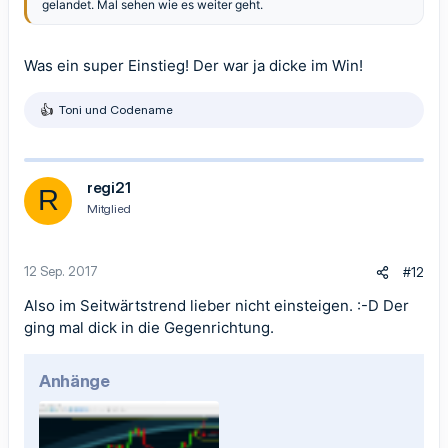
gelandet. Mal sehen wie es weiter geht.
Was ein super Einstieg! Der war ja dicke im Win!
Toni
und
Codename
R
e
a
k
t
regi21
R
i
Mitglied
o
n
e
n
12 Sep. 2017
#12
:
Also im Seitwärtstrend lieber nicht einsteigen. :-D Der
ging mal dick in die Gegenrichtung.
Anhänge