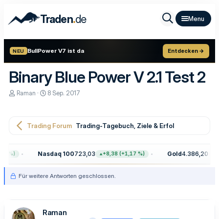
.
Traden
de
BullPower V7 ist da
Entdecken →
NEU
Binary Blue Power V 2.1 Test 2
E
E
Raman
8 Sep. 2017
r
r
s
s
t
t
e
e
Trading Forum
Trading-Tagebuch, Ziele & Erfolge
l
l
l
l
e
t
Nasdaq 100
723,03
Gold
4.386,20
+8,38 (+1,17 %)
−13,50 
r
a
m
Für weitere Antworten geschlossen.
Raman