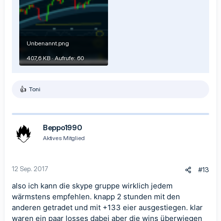
Unbenannt.png
407,6 KB · Aufrufe: 60
Toni
R
e
a
k
t
Beppo1990
i
Aktives Mitglied
o
n
e
n
12 Sep. 2017
#13
:
also ich kann die skype gruppe wirklich jedem
wärmstens empfehlen. knapp 2 stunden mit den
anderen getradet und mit +133 eier ausgestiegen. klar
waren ein paar losses dabei aber die wins überwiegen