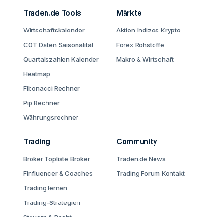
Traden.de Tools
Märkte
Wirtschaftskalender
Aktien
Indizes
Krypto
COT Daten
Saisonalität
Forex
Rohstoffe
Quartalszahlen Kalender
Makro & Wirtschaft
Heatmap
Fibonacci Rechner
Pip Rechner
Währungsrechner
Trading
Community
Broker Topliste
Broker
Traden.de News
Finfluencer & Coaches
Trading Forum
Kontakt
Trading lernen
Trading-Strategien