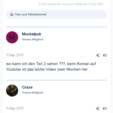
Zuletzt bearbeitet von einem Moderator:
13 Sep. 2017
Toni
und
Tellertaxichef
R
e
a
k
t
Muckelpuk
M
i
Neues Mitglied
o
n
e
n
11 Sep. 2017
#2
:
wo kann ich den Teil 2 sehen ???, beim Roman auf
Youtube ist das letzte Video zwei Wochen her
Craze
Treues Mitglied
11 Sep. 2017
#3