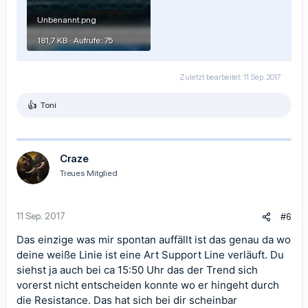
Unbenannt.png
181,7 KB · Aufrufe: 75
Zuletzt bearbeitet:
11 Sep. 2017
Toni
R
e
a
k
t
Craze
i
Treues Mitglied
o
n
e
n
11 Sep. 2017
#6
:
Das einzige was mir spontan auffällt ist das genau da wo
deine weiße Linie ist eine Art Support Line verläuft. Du
siehst ja auch bei ca 15:50 Uhr das der Trend sich
vorerst nicht entscheiden konnte wo er hingeht durch
die Resistance. Das hat sich bei dir scheinbar