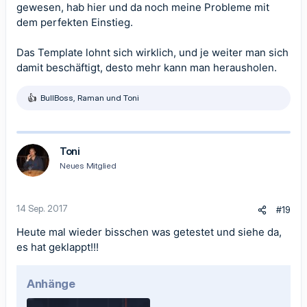
gewesen, hab hier und da noch meine Probleme mit
dem perfekten Einstieg.
Das Template lohnt sich wirklich, und je weiter man sich
damit beschäftigt, desto mehr kann man herausholen.
BullBoss
,
Raman
und
Toni
R
e
a
k
t
Toni
i
Neues Mitglied
o
n
e
n
14 Sep. 2017
#19
:
Heute mal wieder bisschen was getestet und siehe da,
es hat geklappt!!!
Anhänge