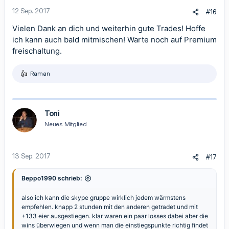
n
12 Sep. 2017
#16
:
Vielen Dank an dich und weiterhin gute Trades! Hoffe
ich kann auch bald mitmischen! Warte noch auf Premium
freischaltung.
Raman
R
e
a
k
t
Toni
i
Neues Mitglied
o
n
e
n
13 Sep. 2017
#17
:
Beppo1990 schrieb:
also ich kann die skype gruppe wirklich jedem wärmstens
empfehlen. knapp 2 stunden mit den anderen getradet und mit
+133 eier ausgestiegen. klar waren ein paar losses dabei aber die
wins überwiegen und wenn man die einstiegspunkte richtig findet