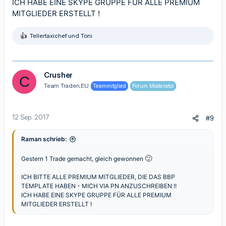
ICH HABE EINE SKYPE GRUPPE FÜR ALLE PREMIUM
MITGLIEDER ERSTELLT !
Tellertaxichef
und
Toni
R
e
a
k
t
Crusher
C
i
Team Traden.EU
Teammitglied
Forum Moderator
o
n
e
n
12 Sep. 2017
#9
:
Raman schrieb:
🙂
Gestern 1 Trade gemacht, gleich gewonnen
ICH BITTE ALLE PREMIUM MITGLIEDER, DIE DAS BBP
TEMPLATE HABEN - MICH VIA PN ANZUSCHREIBEN !!
ICH HABE EINE SKYPE GRUPPE FÜR ALLE PREMIUM
MITGLIEDER ERSTELLT !