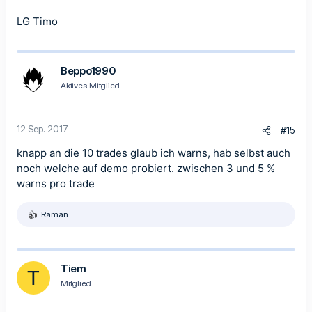
LG Timo
Beppo1990
Aktives Mitglied
12 Sep. 2017
#15
knapp an die 10 trades glaub ich warns, hab selbst auch
noch welche auf demo probiert. zwischen 3 und 5 %
warns pro trade
Raman
R
e
a
k
t
Tiem
T
i
Mitglied
o
n
e