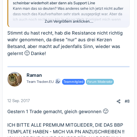
scheinbar wiederholt aber dann als Support Line
Kann man das so deuten? Was anderes sehe ich jetzt nicht außer
dass noch das Kaufverhalten sehr stark ausgeprägt war. Aber da
ich auch noch recht neu bin in dieser Welt: Korrigiert mich wenn
Zum Vergrößern anklicken....
ich falsch liege.
Stimmt du hast recht, hab die Resistance nicht richtig
wahr genommen, da diese "nur" aus drei Kerzen
Betsand, aber macht auf jedenfalls Sinn, wieder was
🙂
gelernt
Danke!
Raman
Team Traden.EU
Teammitglied
Forum Moderator
12 Sep. 2017
#8
🙂
Gestern 1 Trade gemacht, gleich gewonnen
ICH BITTE ALLE PREMIUM MITGLIEDER, DIE DAS BBP
TEMPLATE HABEN - MICH VIA PN ANZUSCHREIBEN !!