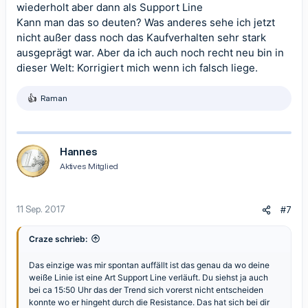
wiederholt aber dann als Support Line
Kann man das so deuten? Was anderes sehe ich jetzt
nicht außer dass noch das Kaufverhalten sehr stark
ausgeprägt war. Aber da ich auch noch recht neu bin in
dieser Welt: Korrigiert mich wenn ich falsch liege.
Raman
R
e
a
k
t
Hannes
i
Aktives Mitglied
o
n
e
n
11 Sep. 2017
#7
:
Craze schrieb:
Das einzige was mir spontan auffällt ist das genau da wo deine
weiße Linie ist eine Art Support Line verläuft. Du siehst ja auch
bei ca 15:50 Uhr das der Trend sich vorerst nicht entscheiden
konnte wo er hingeht durch die Resistance. Das hat sich bei dir