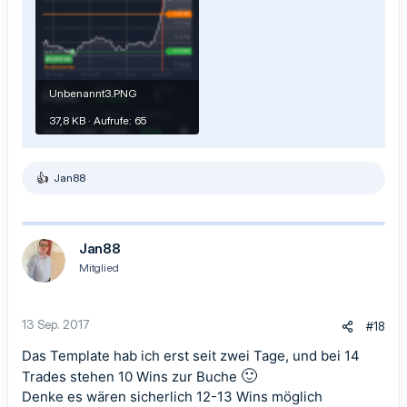
Unbenannt3.PNG
37,8 KB · Aufrufe: 65
Jan88
R
e
a
k
t
Jan88
i
Mitglied
o
n
e
n
13 Sep. 2017
#18
:
Das Template hab ich erst seit zwei Tage, und bei 14
🙂
Trades stehen 10 Wins zur Buche
Denke es wären sicherlich 12-13 Wins möglich