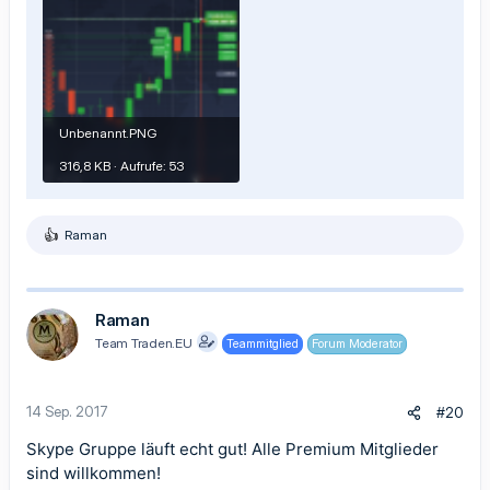
Unbenannt.PNG
316,8 KB · Aufrufe: 53
Raman
R
e
a
k
t
Raman
i
Team Traden.EU
Teammitglied
Forum Moderator
o
n
e
n
14 Sep. 2017
#20
:
Skype Gruppe läuft echt gut! Alle Premium Mitglieder
sind willkommen!