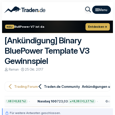
.
Traden
de
BullPower V7 ist da
Entdecken →
NEU
[Ankündigung] Binary
BluePower Template V3
Gewinnspiel
E
E
Raman
25 Okt. 2017
r
r
s
s
t
t
e
e
Trading Forum
Traden.de Community
Ankündigungen und 
l
l
l
l
e
t
Nasdaq 100
723,03
Gold
4.
+47,68 (+0,62 %)
+8,38 (+1,17 %)
r
a
m
Für weitere Antworten geschlossen.