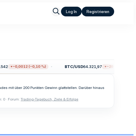
Log In
Registrieren
542
BTC/USD
64.321,97
−0,0012 (−0,10 %)
−280,35 (−0,43 %
ades mit über 200 Punkten Gewinn glattstellen. Darüber hinaus
: 0
Forum:
Trading-Tagebuch, Ziele & Erfolge