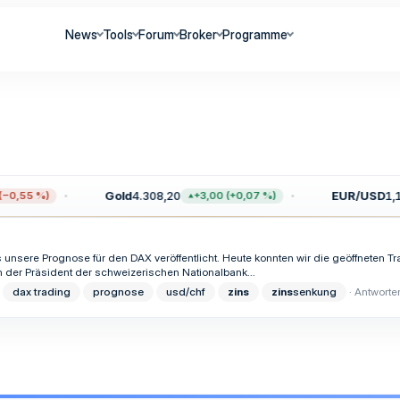
News
Tools
Forum
Broker
Programme
Gold
4.308,20
EUR/USD
1,1
−0,55 %)
+3,00 (+0,07 %)
 unsere Prognose für den DAX veröffentlicht. Heute konnten wir die geöffneten Tr
 der Präsident der schweizerischen Nationalbank...
dax trading
prognose
usd/chf
zins
zins
senkung
Antworten