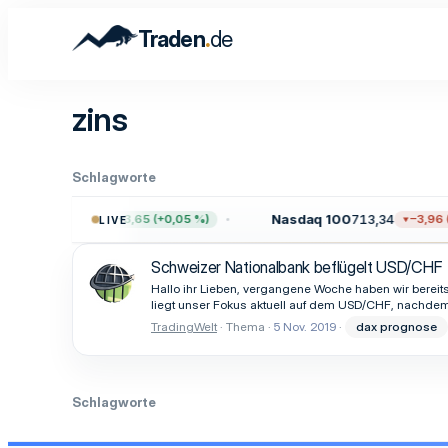
.
Traden
de
zins
Schlagworte
P 500
7.727,20
Nasdaq 100
713,34
+3,65 (+0,05 %)
−3,96 (
LIVE
Schweizer Nationalbank beflügelt USD/CHF
Hallo ihr Lieben, vergangene Woche haben wir bereits
liegt unser Fokus aktuell auf dem USD/CHF, nachdem
TradingWelt
Thema
5 Nov. 2019
dax prognose
Schlagworte