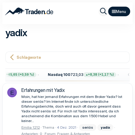
.
Traden
de
yadix
Schlagworte
Nasdaq 100
723,03
Gold
+45,65 (+0,59 %)
+8,38 (+1,17 %)
Erfahrungen mit Yadix
E
Moin, hat hier jemand Erfahrungen mit dem Broker Yadix? Ist
dieser seriös? Im Internet finde ich unterschiedliche
Erfahrungsberichte, doch wird auch oft davor gewarnt dass
Yadix nicht seriös ist. Für mich ist Yadix interessant, da ich
anscheinend die Kombination aus dem 1:500 Hebel und
keiner...
Emilia 1212
Thema
4 Dez. 2021
seriös
yadix
Antworten: 0
Forum:
Fragen & Antworten