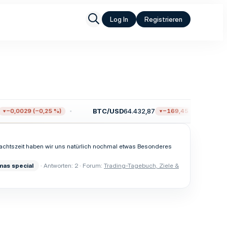
Log In
Registrieren
BTC/USD
64.432,87
−0,0029 (−0,25 %)
−169,45 (−0,26 %)
hnachtszeit haben wir uns natürlich nochmal etwas Besonderes
mas
special
Antworten: 2
Forum:
Trading-Tagebuch, Ziele &