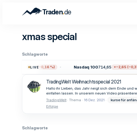
.
Traden
de
xmas special
Schlagworte
7.711,38
Nasdaq 100
714,65
−12,17 (−0,16 %)
−2,65 (−0,37
LIVE
TradingWelt Weihnachtsspecial 2021
Hallo ihr Lieben, das Jahr neigt sich dem Ende und w
einfallen lassen. In unserem neuen Video präsentiere
TradingWelt
Thema
16 Dez. 2021
kurse für anfän
Erfolge
Schlagworte