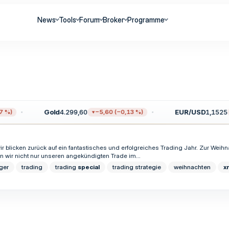
News
Tools
Forum
Broker
Programme
Gold
4.299,60
EUR/USD
1,1525
 %)
−5,60 (−0,13 %)
ir blicken zurück auf ein fantastisches und erfolgreiches Trading Jahr. Zur Wei
n wir nicht nur unseren angekündigten Trade im...
ger
trading
trading
special
trading strategie
weihnachten
x