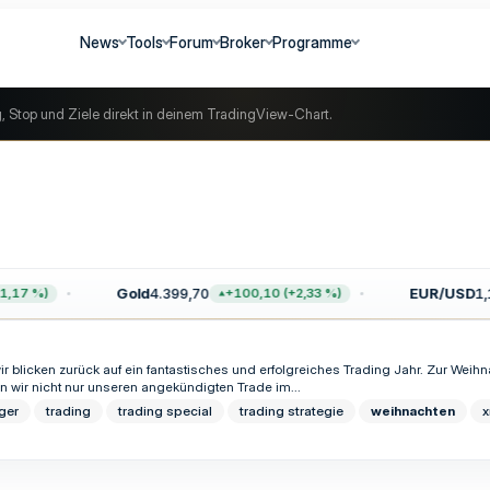
News
Tools
Forum
Broker
Programme
g, Stop und Ziele direkt in deinem TradingView-Chart.
Gold
4.399,70
EUR/USD
1,1
,17 %)
+100,10 (+2,33 %)
ir blicken zurück auf ein fantastisches und erfolgreiches Trading Jahr. Zur Wei
n wir nicht nur unseren angekündigten Trade im...
ger
trading
trading special
trading strategie
weihnachten
x