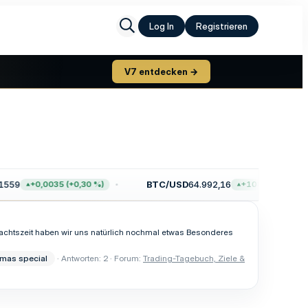
Log In
Registrieren
V7 entdecken →
559
BTC/USD
64.992,16
+0,0035 (+0,30 %)
+108,00 (+0,17 %
hnachtszeit haben wir uns natürlich nochmal etwas Besonderes
mas special
Antworten: 2
Forum:
Trading-Tagebuch, Ziele &