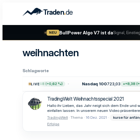
.
Traden
de
BullPower Algo V7 ist da
Signal, Einstie
NEU
weihnachten
Schlagworte
500
7.757,64
Nasdaq 100
723,03
+47,68 (+0,62 %)
+8,38 (+1
LIVE
TradingWelt Weihnachtsspecial 2021
Hallo ihr Lieben, das Jahr neigt sich dem Ende und w
einfallen lassen. In unserem neuen Video präsentiere
TradingWelt
Thema
16 Dez. 2021
kurse für anfän
Erfolge