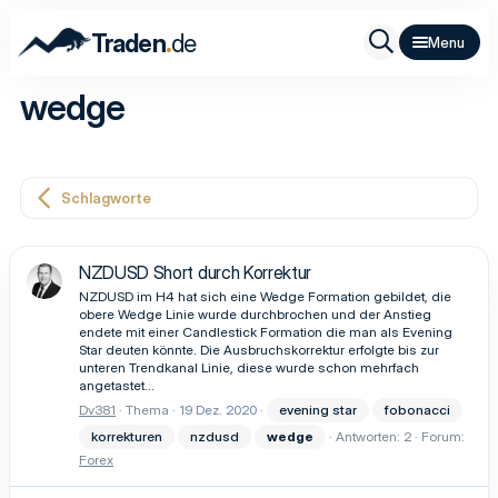
.
Traden
de
wedge
Schlagworte
NZDUSD Short durch Korrektur
NZDUSD im H4 hat sich eine Wedge Formation gebildet, die
obere Wedge Linie wurde durchbrochen und der Anstieg
endete mit einer Candlestick Formation die man als Evening
Star deuten könnte. Die Ausbruchskorrektur erfolgte bis zur
unteren Trendkanal Linie, diese wurde schon mehrfach
angetastet...
Dv381
Thema
19 Dez. 2020
evening star
fobonacci
korrekturen
nzdusd
wedge
Antworten: 2
Forum:
Forex