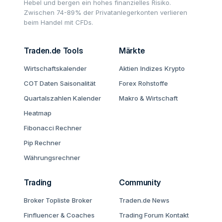
Hebel und bergen ein hohes finanzielles Risiko.
Zwischen 74-89% der Privatanlegerkonten verlieren
beim Handel mit CFDs.
Traden.de Tools
Märkte
Wirtschaftskalender
Aktien
Indizes
Krypto
COT Daten
Saisonalität
Forex
Rohstoffe
Quartalszahlen Kalender
Makro & Wirtschaft
Heatmap
Fibonacci Rechner
Pip Rechner
Währungsrechner
Trading
Community
Broker Topliste
Broker
Traden.de News
Finfluencer & Coaches
Trading Forum
Kontakt