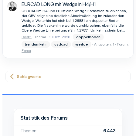
EURCAD LONG mit Wedge in H4/H1
USDCAD im H4 und H1 ist eine Wedge Formation zu erkennen,
der OBV zeigt eine deutliche Abschwächung im zulaufenden
Wedge. Weiterhin hat sich bei 1.26881 ein doppelter Boden
gebildet. Die Nackenlinie wurde durchbrochen, ebenfalls die
Obere Wedge Linie bei ungefähr 1.27851. Umkehr schein bei...
Dv381
Thema
19 Dez. 2020
doppelboden
trendumkehr
usdcad
wedge
Antworten: 1
Forum:
Forex
Schlagworte
Statistik des Forums
Themen
6.443