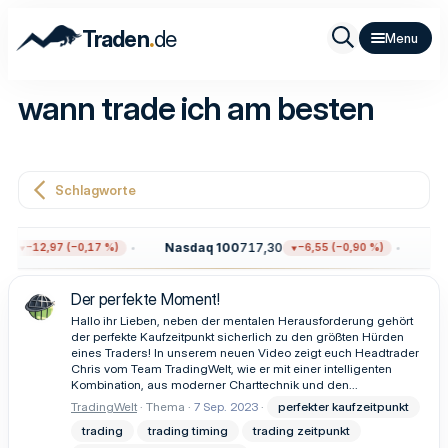
.
Traden
de
wann trade ich am besten
Schlagworte
5
Nasdaq 100
717,30
Gol
−12,97 (−0,17 %)
−6,55 (−0,90 %)
Der perfekte Moment!
Hallo ihr Lieben, neben der mentalen Herausforderung gehört
der perfekte Kaufzeitpunkt sicherlich zu den größten Hürden
eines Traders! In unserem neuen Video zeigt euch Headtrader
Chris vom Team TradingWelt, wie er mit einer intelligenten
Kombination, aus moderner Charttechnik und den...
TradingWelt
Thema
7 Sep. 2023
perfekter kaufzeitpunkt
trading
trading timing
trading zeitpunkt