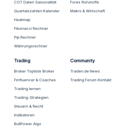
COT Daten
Saisonalität
Forex
Rohstoffe
Quartalszahlen Kalender
Makro & Wirtschaft
Heatmap
Fibonacci Rechner
Pip Rechner
Währungsrechner
Trading
Community
Broker Topliste
Broker
Traden.de News
Finfluencer & Coaches
Trading Forum
Kontakt
Trading lernen
Trading-Strategien
Steuern & Recht
Indikatoren
BullPower Algo