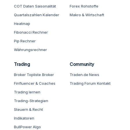
COT Daten
Saisonalität
Forex
Rohstoffe
Quartalszahlen Kalender
Makro & Wirtschaft
Heatmap
Fibonacci Rechner
Pip Rechner
Währungsrechner
Trading
Community
Broker Topliste
Broker
Traden.de News
Finfluencer & Coaches
Trading Forum
Kontakt
Trading lernen
Trading-Strategien
Steuern & Recht
Indikatoren
BullPower Algo