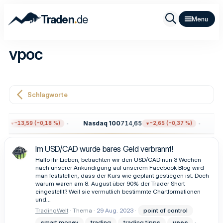
.
Traden
de
vpoc
Schlagworte
96
Nasdaq 100
714,65
Go
−13,59 (−0,18 %)
−2,65 (−0,37 %)
Im USD/CAD wurde bares Geld verbrannt!
Hallo ihr Lieben, betrachten wir den USD/CAD nun 3 Wochen
nach unserer Ankündigung auf unserem Facebook Blog wird
man feststellen, dass der Kurs wie geplant gestiegen ist. Doch
warum waren am 8. August über 90% der Trader Short
eingestellt? Weil sie vermutlich bestimmte Chartformationen
und...
TradingWelt
Thema
29 Aug. 2023
point of control
smart money
trading
trading tipps
vpoc