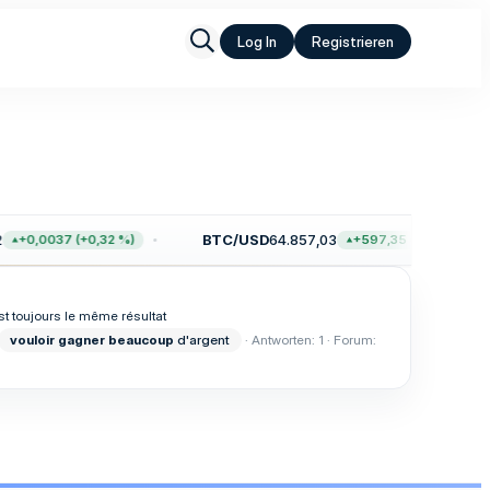
Log In
Registrieren
BTC/USD
64.857,03
+0,0037 (+0,32 %)
+597,35 (+0,93 %)
st toujours le même résultat
vouloir
gagner
beaucoup
d'argent
Antworten: 1
Forum: