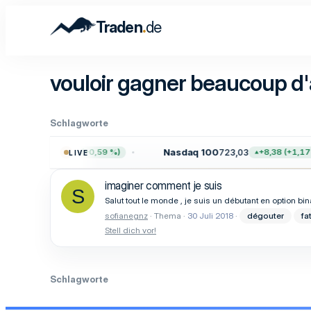
.
Traden
de
vouloir gagner beaucoup d
Schlagworte
7.755,61
Nasdaq 100
723,03
+45,65 (+0,59 %)
+8,38 (+1,17 
LIVE
imaginer comment je suis
S
Salut tout le monde , je suis un débutant en option bi
sofianegnz
Thema
30 Juli 2018
dégouter
fa
Stell dich vor!
Schlagworte