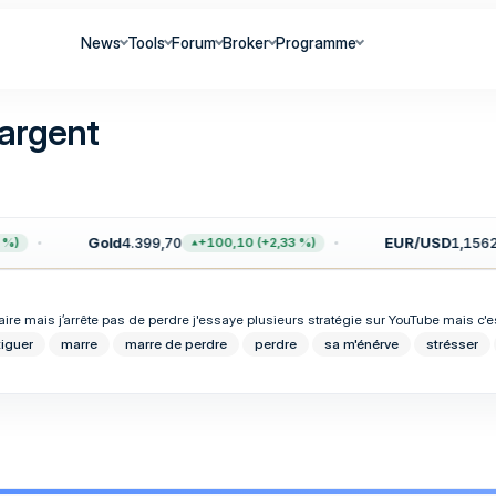
News
Tools
Forum
Broker
Programme
'argent
Gold
4.399,70
EUR/USD
1,1562
%)
+100,10 (+2,33 %)
naire mais j’arrête pas de perdre j'essaye plusieurs stratégie sur YouTube mais c'e
tiguer
marre
marre de perdre
perdre
sa m'énérve
strésser